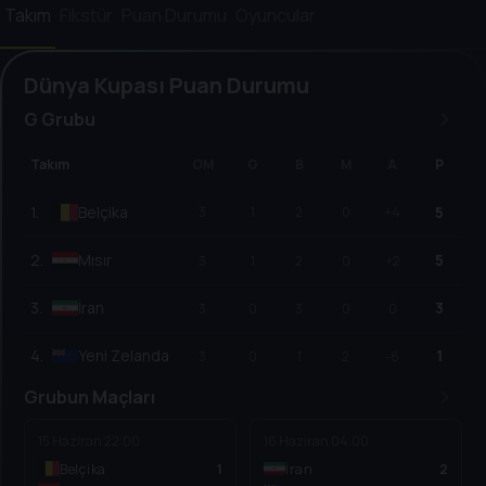
Takım
Fikstür
Puan Durumu
Oyuncular
Dünya Kupası Puan Durumu
G Grubu
Takım
OM
G
B
M
A
P
1
.
Belçika
5
3
1
2
0
+4
2
.
Mısır
5
3
1
2
0
+2
3
.
İran
3
3
0
3
0
0
4
.
Yeni Zelanda
1
3
0
1
2
-6
Grubun Maçları
15 Haziran
22:00
16 Haziran
04:00
Belçika
1
İran
2