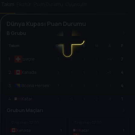
Takım
Fikstür
Puan Durumu
Oyuncular
Dünya Kupası Puan Durumu
B Grubu
Takım
OM
G
B
M
A
P
1
.
İsviçre
7
3
2
1
0
+4
2
.
Kanada
4
3
1
1
1
+5
3
.
Bosna Hersek
4
3
1
1
1
-1
4
.
Katar
1
3
0
1
2
-8
Grubun Maçları
12 Haziran
22:00
13 Haziran
22:00
Kanada
1
Katar
1