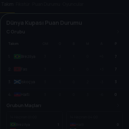
Takım
Fikstür
Puan Durumu
Oyuncular
Dünya Kupası Puan Durumu
C Grubu
Takım
OM
G
B
M
A
P
1
.
Brezilya
7
3
2
1
0
+6
2
.
Fas
7
3
2
1
0
+3
3
.
İskoçya
3
3
1
0
2
-3
4
.
Haiti
0
3
0
0
3
-6
Grubun Maçları
14 Haziran
01:00
14 Haziran
04:00
Brezilya
1
Haiti
0