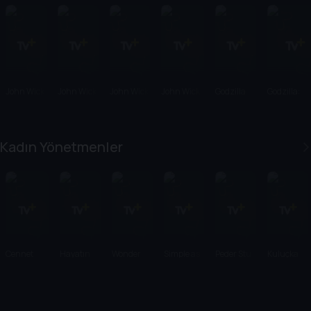
John Wick
John Wick
John Wick
John Wick:
Godzilla
Godzilla:
2
3
Chapter 4
Canavarla
Kralı
Kadın Yönetmenler
Cennet
Hayatın
Wonder
Simple as
Peder Stu
Kuluçka
Tepeleri
Yolları
Woman
Water
1984