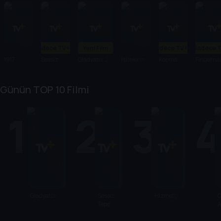
Sadece TV+'ta
Yeni Film
Sadece TV+'ta
Sadece T
1917
Sessiz
Gladyatör 2
İsimlerin
Kopma
Fingernai
Tepe:
Şarkısı
Noktası
Dönüş
Günün TOP 10 Filmi
1
2
3
Gladyatör 2
Sessiz
Hizmetçi
Ö
Tepe:
A
Dönüş