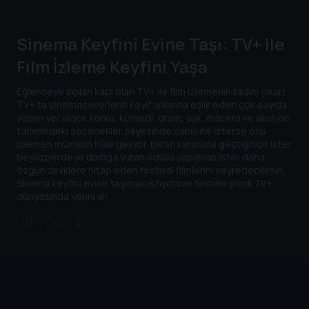
Sinema Keyfini Evine Taşı: TV+ ile
Film İzleme Keyfini Yaşa
Eğlenceye açılan kapı olan TV+ ile film izlemenin tadını çıkar!
TV+’ta sinemaseverlerin keyif anlarına eşlik eden çok sayıda
yapım yer alıyor. Korku, komedi, dram, aşk, macera ve aksiyon
türlerindeki seçenekler sayesinde canın ne isterse onu
izlemen mümkün hâle geliyor. Ekran karşısına geçtiğinde ister
beyazperdeye damga vuran ödüllü yapımları ister daha
özgün zevklere hitap eden festival filmlerini seyredebilirsin.
Sinema keyfini evine taşımak istiyorsan hemen şimdi TV+
dünyasında yerini al!
Daha Fazla