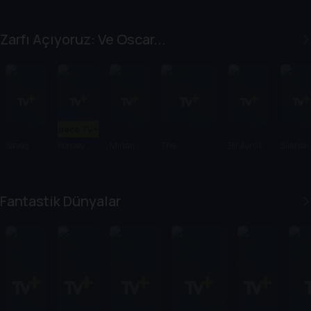
Zarfı Açıyoruz: Ve Oscar...
Sadece TV+'ta
Savaş
Konsey
Minari
The
Bir Ayrılık
Silahlar
Üstüne
Substance
Savaş
Fantastik Dünyalar