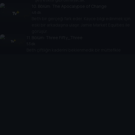
10
. Bölüm:
The Apocalypse of Change
48 dk
Beth bir gerçeği fark eder. Kayce bilgi edinmek için
eski bir arkadaşına ulaşır. Jamie Market Equities ile
görüşür.
11
. Bölüm:
Three Fifty_Three
53 dk
Beth çiftliğin kaderini beklenmedik bir müttefikle
tartışır. Kayce soruşturmayı kendi eline alır. Jamie siyasi
gündemini ilerletmeye çalışır.
12
. Bölüm:
Counting Coup
45 dk
Kayce cesur bir hamle yapar. Rip, Teksas'taki bir
arkadaşından yardım isterken, yatakhanedekiler
geleceklerini düşünür. Jamie izlerini örtmeye çalışır.
13
. Bölüm:
Give the World Away
62 dk
Jamie kontrolden çıkmaya başlar ve daha sonra tavsiye
arar. Beth ve Travis bir anlaşma yapar. Kayce'in çiftliğin
geleceği hakkında bir fikri vardır.
14
. Bölüm:
Life Is a Promise