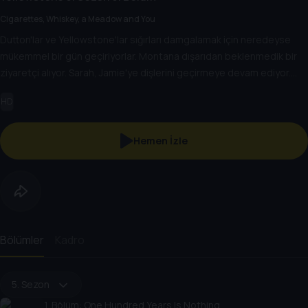
Cigarettes, Whiskey, a Meadow and You
Dutton'lar ve Yellowstone'lar sığırları damgalamak için neredeyse
mükemmel bir gün geçiriyorlar. Montana dışarıdan beklenmedik bir
ziyaretçi alıyor. Sarah, Jamie'ye dişlerini geçirmeye devam ediyor.
Rainwater içeriden gelen bir meydan okumayla başa çıkıyor.
HD
Hemen İzle
Bölümler
Kadro
5. Sezon
1
. Bölüm:
One Hundred Years Is Nothing