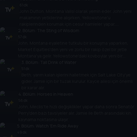
61 dk
John Dutton, Montana Valisi olarak yemin eder. John yeni
makamının yetkilerine alışırken, Yellowstone'u
rakiplerinden korumak için cesur hamleler yapar,.
2
Yatakhanedekiler ve Dutton'lar Valinin balosunun tadını
. Bölüm:
The Sting of Wisdom
çıkarırlar.
57 dk
John, Montana eyaletine tutkulu bir konuşma yaparken,
Market Equities'den yeni ve zorlu bir rakip özel bir jetle
Montana'ya gelir. Yellowstone'daki kovboylar yeni bir
sorunla uğraşır.
3
. Bölüm:
Tall Drink of Water
51 dk
Beth, yarım kalan işlerini halletmek için Salt Lake City'ye
gider. Jamie için bir tuzak kurulur. Kayce ailesi için önemli
bir karar alır.
4
. Bölüm:
Horses in Heaven
56 dk
John, Meclis'te hızlı değişiklikler yapar daha sonra Senatör
Perry'den bazı tavsiyeler alır. Jamie ile Beth arasındaki kin,
kaynama noktasına ulaşır.
5
. Bölüm:
Watch 'Em Ride Away
49 dk