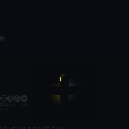
2022
|
Dram
|
56 dk
56 dk
Yellowstone
5. Sezon
6. Bölüm