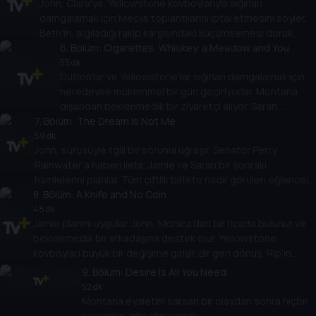
John, Clara'ya, Yellowstone kovboylarıyla sığırları
damgalamak için Meclis toplantılarını iptal etmesini söyler.
Beth'in, algıladığı rakip karşısındaki küçümsemesi doruk
noktasına ulaşır.
6
. Bölüm:
Cigarettes, Whiskey, a Meadow and You
55 dk
Dutton'lar ve Yellowstone'lar sığırları damgalamak için
neredeyse mükemmel bir gün geçiriyorlar. Montana
dışarıdan beklenmedik bir ziyaretçi alıyor. Sarah,
7
. Bölüm:
Jamie'ye dişlerini geçirmeye devam ediyor. Rainwater
The Dream Is Not Me
içeriden gelen bir meydan okumayla başa çıkıyor.
59 dk
John, sürüsüyle ilgili bir sorunla uğraşır. Senatör Perry,
Rainwater'a haberi iletir, Jamie ve Sarah bir sonraki
hamlelerini planlar. Tüm çiftlik birlikte nadir görülen eğlenceli
8
bir akşam geçirir. Beth, çiftliği aklında tutarak yeni bir iş planı
. Bölüm:
A Knife and No Coin
tartışır.
48 dk
Jamie planını uygular. John, Monica'dan bir ricada bulunur ve
beklenmedik bir arkadaşına destek olur. Yellowstone
kovboyları büyük bir değişime girişir. Bir geri dönüş, Rip'in
sadakatinin kaynağını ortaya çıkarır.
9
. Bölüm:
Desire Is All You Need
52 dk
Montana eyaletini sarsan bir olaydan sonra hiçbir
şey eskisi gibi olmayacak.