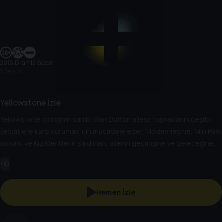
2018
|
Dram
|
5 Sezon
5 Sezon
Yellowstone İzle
Yellowstone çiftliğinin sahibi olan Dutton ailesi, topraklarını çeşitli
tehditlere karşı korumak için mücadele eder. Modernleşme, Milli Park
sorunu ve Kızılderililerin saldırıları, ailenin geçmişine ve geleceğine
karanlık bir gölge düşürür. Fakat John Dutton, mirasını korumak için
HD
mücadele etmeye kararlıdır. Dutton’lar hem geçmişin hayaletleriyle
hem de günümüzün zorluklarıyla başa çıkmak zorundadır.
Hemen İzle