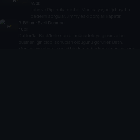
45 dk
John ve Rip intikam ister. Monica yaşadığı hayatın
bedelini sorgular. Jimmy eski borçları kapatır.
9
. Bölüm:
Ezeli Düşman
40 dk
Dutton'lar Beck'lerle son bir mücadeleye girişir ve bu
düşmanlığın ciddi sonuçları olduğunu görürler. Beth,
Monica'nın rahatsız edici bir durumdan kurtulmasına yardım
eder.
10
. Bölüm:
Babanın Günahları
45 dk
Beck'lerle süren düşmanlık, Dutton'lar kendilerinden
birini kurtarmaya kalkışınca doruk noktasına ulaşır.
Cihazlar
Öne Çıkanlar
TV+ Pro
Yasal
From
TV+ Nedir?
Aydınlatma Metni
Doğu
TV+ Ev (IPTV)