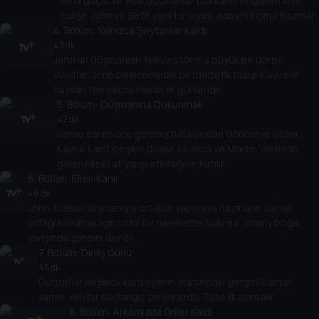
Ama güçlü ve yeni düşmanlar planlarını engellemeye
çalışır. John ve Beth yeni bir siyasi adayı seçime hazırlar.
4
. Bölüm:
Yalnızca Şeytanlar Kaldı
43 dk
John'un düşmanları Yellowstone'a büyük bir darbe
vururlar. John beklenmedik bir müttefik bulur. Kayce'in
hayvan temsilcisi olarak ilk günleridir.
5
. Bölüm:
Düşmanına Dokunmak
42 dk
Jamie çaresizce geçmiş hatasından dönmeye çalışır.
Kayce kanıt peşine düşer. Monica ve Martin Yerlilerin
geleneksel at yarışı etkinliğine katılır.
6
. Bölüm:
Elleri Kanlı
46 dk
John iki eski düşmanıyla ortaklık yapmaya hazırlanır. Jamie
çiftliği korumak için ciddi bir harekette bulunur. Jimmy boğa
yarışında şansını dener.
7
. Bölüm:
Diriliş Günü
45 dk
Dutton'lar ile Beck kardeşlerin arasındaki gerginlik artar.
Jamie yen bir başlangıç peşindedir. Tate ilk atını alır.
8
. Bölüm:
Arkamızda Griler Kaldı