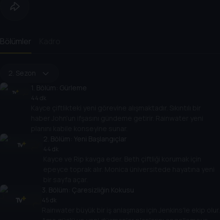
Bölümler
Kadro
2. Sezon
1
. Bölüm:
Gürleme
44 dk
Kayce çiftlikteki yeni görevine alışmaktadır. Sıkıntılı bir
haber John'un ifşasını gündeme getirir. Rainwater yeni
planını kabile konseyine sunar.
2
. Bölüm:
Yeni Başlangıçlar
44 dk
Kayce ve Rip kavga eder. Beth çiftliği korumak için
epeyce toprak alır. Monica üniversitede hayatına yeni
bir sayfa açar.
3
. Bölüm:
Çaresizliğin Kokusu
45 dk
Rainwater büyük bir iş anlaşması için Jenkins'le ekip olur.