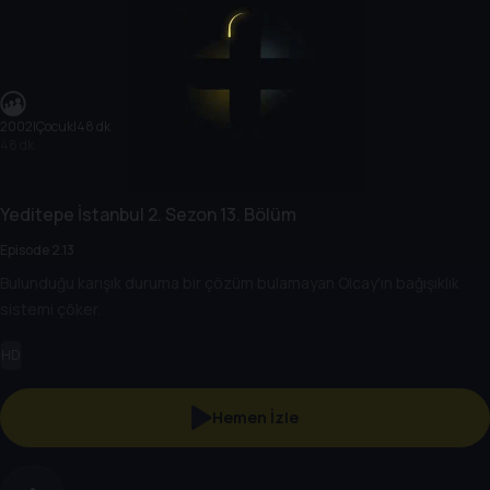
2002
|
Çocuk
|
48 dk
48 dk
Yeditepe İstanbul
2. Sezon
13. Bölüm
Episode 2.13
Bulunduğu karışık duruma bir çözüm bulamayan Olcay'ın bağışıklık
sistemi çöker.
HD
Hemen İzle