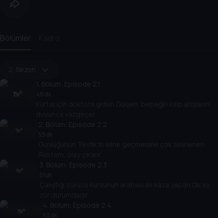
Bölümler
Kadro
2. Sezon
1
. Bölüm:
Episode 2.1
46 dk
Kürtaj için doktora giden Gülşen, bebeğin kalp atışlarını
duyunca vazgeçer.
2
. Bölüm:
Episode 2.2
53 dk
Günlüğünün Tevfik'in eline geçmesine çok sinirlenen
Rüstem, olay çıkarır.
3
. Bölüm:
Episode 2.3
51 dk
Çalıştığı sürücü kursunun arabası ile kaza yapan Olcay,
zor durumdadır.
4
. Bölüm:
Episode 2.4
53 dk