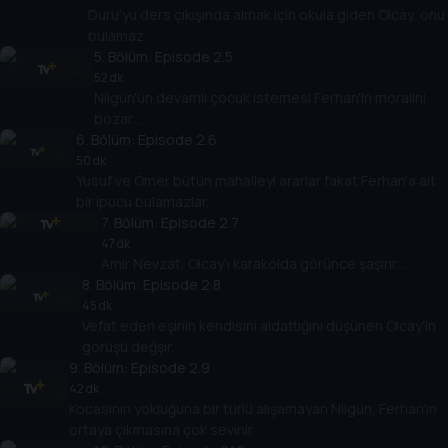
Duru'yu ders çıkışında almak için okula giden Olcay, onu
bulamaz.
5
. Bölüm:
Episode 2.5
52 dk
Nilgün'ün devamlı çocuk istemesi Ferhan'In moralini
bozar...
6
. Bölüm:
Episode 2.6
50 dk
Yusuf ve Ömer bütün mahalleyi ararlar fakat Ferhan'a ait
bir ipucu bulamazlar.
7
. Bölüm:
Episode 2.7
47 dk
Amir Nevzat, Olcay'ı karakolda görünce şaşırır...
8
. Bölüm:
Episode 2.8
45 dk
Vefat eden eşinin kendisini aldattığını düşünen Olcay'In
görüşü değşir.
9
. Bölüm:
Episode 2.9
42 dk
Kocasının yokluğuna bir türlü alışamayan Nilgün, Ferhan'ın
ortaya çıkmasına çok sevinir.