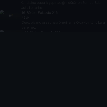
Kendisine babalık yapmadığını düşünen Serhat, Sabri
Usta ile tartışır.
16
. Bölüm:
Episode 2.16
48 dk
Duru, piyanoyu satmayı önerir ama Olcay bir türlü karar
veremez.
17
. Bölüm:
Episode 2.17
43 dk
Yusuf ile Olcay konuşup bir orta yol bulmaya çalışır.
18
. Bölüm:
Episode 2.18
50 dk
Ayrılık kararının ardından Yusuf, İzmir'e gitme planı
yapar.
19
. Bölüm:
Episode 2.19
46 dk
Olcay, bir kadının kendisine verdiği bebeğin Nilgün ile
Ferhan'da kalmasına karar verir.
20
. Bölüm:
Episode 2.20
51 dk
Duru, annesini sonunda yurt dışına gitme konusunda
ikna eder.
21
. Bölüm:
Episode 2.21