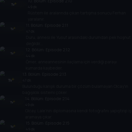
10
. Bölüm:
Episode 2.10
49 dk
Rüstem ile aralarında çıkan tartışma sonucu Ferhan
yaralanır.
11
. Bölüm:
Episode 2.11
47 dk
Duru, annesi ile Yusuf arasındaki durumdan pek hoşnut
değildir...
12
. Bölüm:
Episode 2.12
44 dk
Ömer, anneannesinin ilaçlama için verdiği parayı
kumarda kaybeder.
13
. Bölüm:
Episode 2.13
47 dk
Bulunduğu karışık duruma bir çözüm bulamayan Olcay'ın
bağışıklık sistemi çöker.
14
. Bölüm:
Episode 2.14
49 dk
Olcay, Lale'nin diplomasına kendi fotoğrafını yapıştırıp iş
aramaya çıkar.
15
. Bölüm:
Episode 2.15
49 dk