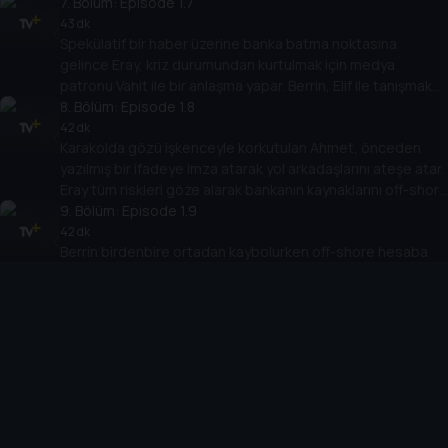
7
. Bölüm:
Episode 1.7
43 dk
Spekülatif bir haber üzerine banka batma noktasına
gelince Eray, kriz durumundan kurtulmak için medya
patronu Vahit ile bir anlaşma yapar. Berrin, Elif ile tanışmak
için ilk adımı atar.
8
. Bölüm:
Episode 1.8
42 dk
Karakolda gözü işkenceyle korkutulan Ahmet, önceden
yazılmış bir ifadeye imza atarak yol arkadaşlarını ateşe atar.
Eray tüm riskleri göze alarak bankanın kaynaklarını off-shore
bir hesaba aktarmak ister.
9
. Bölüm:
Episode 1.9
42 dk
Berrin birdenbire ortadan kaybolurken off-shore hesaba
para aktarma operasyonuna görünmez eller müdahale
eder. Eray büyük balıklara yem olmamak için küçük balıkların
yardımına muhtaç kalır.
10
. Bölüm:
Episode 1.10
46 dk
Elif ve Berrin, Eray'ın masumiyetini ispatlamak için tehlikeli
bir yola çıkar. Eray'ın uzun yıllar boyunca beklediği adalet,
2013'te nihayet yerini bulur.