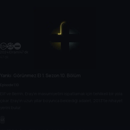
2024
|
Dram
|
47 dk
47 dk
Yankı: Görünmez El
1. Sezon
10. Bölüm
Episode 1.10
Elif ve Berrin, Eray'ın masumiyetini ispatlamak için tehlikeli bir yola
çıkar. Eray'ın uzun yıllar boyunca beklediği adalet, 2013'te nihayet
yerini bulur.
4K