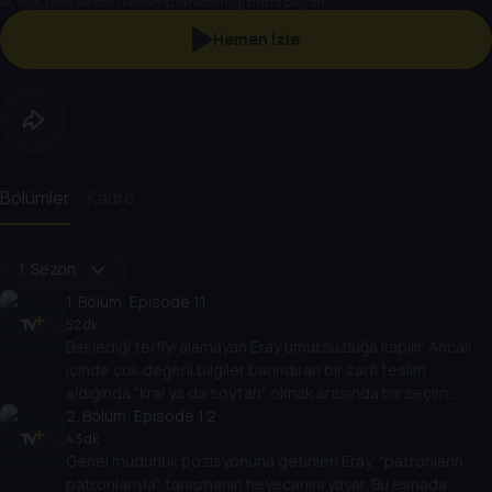
4K, HDR, Dolby Ses özelliklerinin kullanılabilirliği cihaza bağlıdır.
Hemen İzle
Bölümler
Kadro
1. Sezon
1
. Bölüm:
Episode 1.1
52 dk
Beklediği terfiyi alamayan Eray umutsuzluğa kapılır. Ancak
içinde çok değerli bilgiler barındıran bir zarfı teslim
aldığında "kral ya da soytarı" olmak arasında bir seçim
yapması gerekir. Bu esnada bir öğrenci kalabalığı eğitimde
2
. Bölüm:
Episode 1.2
eşitlik için protesto yapar.
43 dk
Genel müdürlük pozisyonuna getirilen Eray, "patronların
patronlarıyla" tanışmanın heyecanını yaşar. Bu esnada