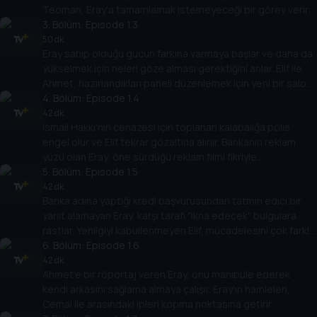
Teoman, Eray'a tamamlamak istemeyeceği bir görev verir.
3
. Bölüm:
Episode 1.3
50 dk
Eray sahip olduğu gücün farkına varmaya başlar ve daha da
yükselmek için neleri göze alması gerektiğini anlar. Elif ile
Ahmet, hazırlandıkları paneli düzenlemek için yeni bir salon
bulmak zorunda kalır.
4
. Bölüm:
Episode 1.4
42 dk
İsmail Hakkı'nın cenazesi için toplanan kalabalığa polis
engel olur ve Elif tekrar gözaltına alınır. Bankanın reklam
yüzü olan Eray, öne sürdüğü reklam filmi fikriyle
etrafındakilerin beğenisini toplar.
5
. Bölüm:
Episode 1.5
42 dk
Banka adına yaptığı kredi başvurusundan tatmin edici bir
yanıt alamayan Eray, karşı tarafı "ikna edecek" bulgulara
rastlar. Yenilgiyi kabullenmeyen Elif, mücadelesini çok farklı
bir noktaya taşır.
6
. Bölüm:
Episode 1.6
42 dk
Ahmet'e bir röportaj veren Eray, onu manipüle ederek
kendi arkasını sağlama almaya çalışır. Eray'ın hamleleri,
Cemal ile arasındaki ipleri kopma noktasına getirir.