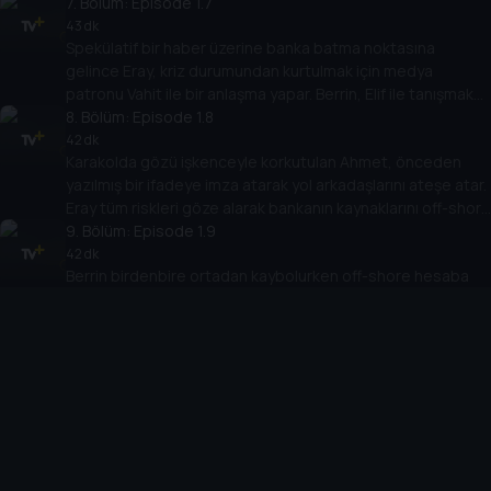
7
. Bölüm:
Episode 1.7
43 dk
Spekülatif bir haber üzerine banka batma noktasına
gelince Eray, kriz durumundan kurtulmak için medya
patronu Vahit ile bir anlaşma yapar. Berrin, Elif ile tanışmak
için ilk adımı atar.
8
. Bölüm:
Episode 1.8
42 dk
Karakolda gözü işkenceyle korkutulan Ahmet, önceden
yazılmış bir ifadeye imza atarak yol arkadaşlarını ateşe atar.
Eray tüm riskleri göze alarak bankanın kaynaklarını off-shore
bir hesaba aktarmak ister.
9
. Bölüm:
Episode 1.9
42 dk
Berrin birdenbire ortadan kaybolurken off-shore hesaba
para aktarma operasyonuna görünmez eller müdahale
eder. Eray büyük balıklara yem olmamak için küçük balıkların
yardımına muhtaç kalır.
10
. Bölüm:
Episode 1.10
46 dk
Elif ve Berrin, Eray'ın masumiyetini ispatlamak için tehlikeli
bir yola çıkar. Eray'ın uzun yıllar boyunca beklediği adalet,
2013'te nihayet yerini bulur.