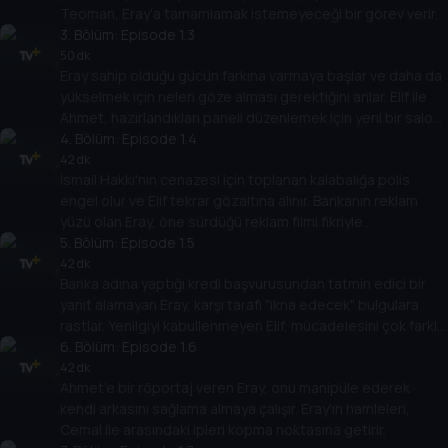
Teoman, Eray'a tamamlamak istemeyeceği bir görev verir.
3
. Bölüm:
Episode 1.3
50 dk
Eray sahip olduğu gücün farkına varmaya başlar ve daha da
yükselmek için neleri göze alması gerektiğini anlar. Elif ile
Ahmet, hazırlandıkları paneli düzenlemek için yeni bir salon
bulmak zorunda kalır.
4
. Bölüm:
Episode 1.4
42 dk
İsmail Hakkı'nın cenazesi için toplanan kalabalığa polis
engel olur ve Elif tekrar gözaltına alınır. Bankanın reklam
yüzü olan Eray, öne sürdüğü reklam filmi fikriyle
etrafındakilerin beğenisini toplar.
5
. Bölüm:
Episode 1.5
42 dk
Banka adına yaptığı kredi başvurusundan tatmin edici bir
yanıt alamayan Eray, karşı tarafı "ikna edecek" bulgulara
rastlar. Yenilgiyi kabullenmeyen Elif, mücadelesini çok farklı
bir noktaya taşır.
6
. Bölüm:
Episode 1.6
42 dk
Ahmet'e bir röportaj veren Eray, onu manipüle ederek
kendi arkasını sağlama almaya çalışır. Eray'ın hamleleri,
Cemal ile arasındaki ipleri kopma noktasına getirir.