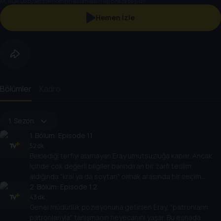
4K, HDR, Dolby Ses özelliklerinin kullanılabilirliği cihaza bağlıdır.
Hemen İzle
Bölümler
Kadro
1. Sezon
1
. Bölüm:
Episode 1.1
52 dk
Beklediği terfiyi alamayan Eray umutsuzluğa kapılır. Ancak
içinde çok değerli bilgiler barındıran bir zarfı teslim
aldığında "kral ya da soytarı" olmak arasında bir seçim
yapması gerekir. Bu esnada bir öğrenci kalabalığı eğitimde
2
. Bölüm:
Episode 1.2
eşitlik için protesto yapar.
43 dk
Genel müdürlük pozisyonuna getirilen Eray, "patronların
patronlarıyla" tanışmanın heyecanını yaşar. Bu esnada