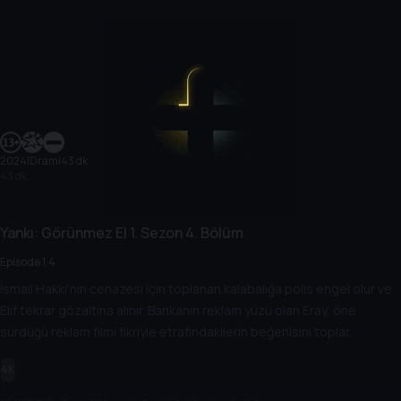
2024
|
Dram
|
43 dk
43 dk
Yankı: Görünmez El
1. Sezon
4. Bölüm
Episode 1.4
İsmail Hakkı'nın cenazesi için toplanan kalabalığa polis engel olur ve
Elif tekrar gözaltına alınır. Bankanın reklam yüzü olan Eray, öne
sürdüğü reklam filmi fikriyle etrafındakilerin beğenisini toplar.
4K