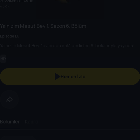
2022
|
Komedi
|
45 dk
45 dk
Yalnızım Mesut Bey
1. Sezon
6. Bölüm
Episode 1.6
Yalnızım Mesut Bey, "evlerden ırak" dedirten 6. bölümüyle yayında!
HD
Hemen İzle
Bölümler
Kadro