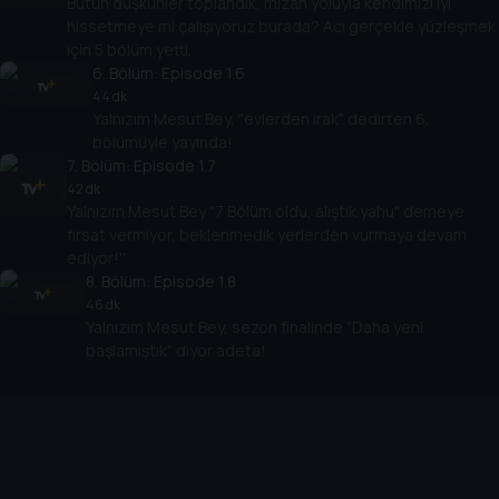
Bütün düşkünler toplandık, mizah yoluyla kendimizi iyi
hissetmeye mi çalışıyoruz burada? Acı gerçekle yüzleşmek
için 5 bölüm yetti.
6
. Bölüm:
Episode 1.6
44 dk
Yalnızım Mesut Bey, "evlerden ırak" dedirten 6.
bölümüyle yayında!
7
. Bölüm:
Episode 1.7
42 dk
Yalnızım Mesut Bey "7 Bölüm oldu, alıştık yahu" demeye
fırsat vermiyor, beklenmedik yerlerden vurmaya devam
ediyor!''
8
. Bölüm:
Episode 1.8
46 dk
Yalnızım Mesut Bey, sezon finalinde "Daha yeni
başlamıştık" diyor adeta!
Cihazlar
Öne Çıkanlar
TV+ Pro