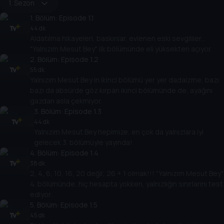
1. Sezon
1
. Bölüm:
Episode 1.1
44 dk
Aldatılma hikayeleri, baskınlar, evlenen eski sevgililer...
"Yalnızım Mesut Bey" ilk bölümünde eli yüksekten açıyor.
2
. Bölüm:
Episode 1.2
55 dk
Yalnızım Mesut Bey in ikinci bölümü yer yer dadaizme, bazı
bazı da absürde göz kırpan ikinci bölümünde de, ayağını
gazdan asla çekmiyor.
3
. Bölüm:
Episode 1.3
44 dk
Yalnızım Mesut Bey hepimize, en çok da yalnızlara iyi
gelecek 3. bölümüyle yayında!
4
. Bölüm:
Episode 1.4
38 dk
2, 4, 6, 10, 16, 20 değil; 26 + 1 olmak!!! "Yalnızım Mesut Bey"
4. bölümünde, hiç hesapta yokken, yalnızlığın sınırlarını test
ediyor.
5
. Bölüm:
Episode 1.5
45 dk