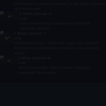
hissetmeye mi çalışıyoruz burada? Acı gerçekle yüzleşmek
için 5 bölüm yetti.
6
. Bölüm:
Episode 1.6
44 dk
Yalnızım Mesut Bey, "evlerden ırak" dedirten 6.
bölümüyle yayında!
7
. Bölüm:
Episode 1.7
42 dk
Yalnızım Mesut Bey "7 Bölüm oldu, alıştık yahu" demeye
fırsat vermiyor, beklenmedik yerlerden vurmaya devam
ediyor!''
8
. Bölüm:
Episode 1.8
46 dk
Yalnızım Mesut Bey, sezon finalinde "Daha yeni
başlamıştık" diyor adeta!
Cihazlar
Öne Çıkanlar
TV+ Pro