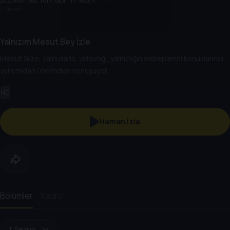
2025
|
Komedi, Türk Yapımı
|
7 Sezon
7 Sezon
Yalnızım Mesut Bey İzle
Mesut Süre, yalnızlarla, yalnızlığı, yalnızlığın sebeplerini konuklarının
yalnızlıkları üzerinden konuşuyor.
HD
Hemen İzle
Bölümler
Kadro
1. Sezon