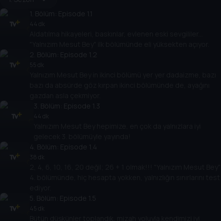
1
. Bölüm:
Episode 1.1
44 dk
Aldatılma hikayeleri, baskınlar, evlenen eski sevgililer...
"Yalnızım Mesut Bey" ilk bölümünde eli yüksekten açıyor.
2
. Bölüm:
Episode 1.2
55 dk
Yalnızım Mesut Bey in ikinci bölümü yer yer dadaizme, bazı
bazı da absürde göz kırpan ikinci bölümünde de, ayağını
gazdan asla çekmiyor.
3
. Bölüm:
Episode 1.3
44 dk
Yalnızım Mesut Bey hepimize, en çok da yalnızlara iyi
gelecek 3. bölümüyle yayında!
4
. Bölüm:
Episode 1.4
38 dk
2, 4, 6, 10, 16, 20 değil; 26 + 1 olmak!!! "Yalnızım Mesut Bey"
4. bölümünde, hiç hesapta yokken, yalnızlığın sınırlarını test
ediyor.
5
. Bölüm:
Episode 1.5
45 dk
Bütün düşkünler toplandık, mizah yoluyla kendimizi iyi