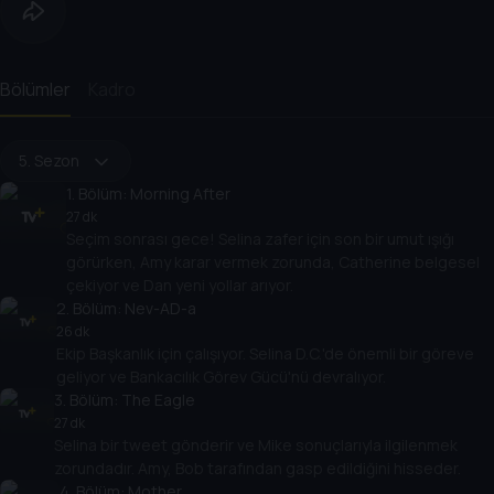
Bölümler
Kadro
5. Sezon
1
. Bölüm:
Morning After
27 dk
Seçim sonrası gece! Selina zafer için son bir umut ışığı
görürken, Amy karar vermek zorunda, Catherine belgesel
çekiyor ve Dan yeni yollar arıyor.
2
. Bölüm:
Nev-AD-a
26 dk
Ekip Başkanlık için çalışıyor. Selina D.C.'de önemli bir göreve
geliyor ve Bankacılık Görev Gücü'nü devralıyor.
3
. Bölüm:
The Eagle
27 dk
Selina bir tweet gönderir ve Mike sonuçlarıyla ilgilenmek
zorundadır. Amy, Bob tarafından gasp edildiğini hisseder.
4
. Bölüm:
Mother