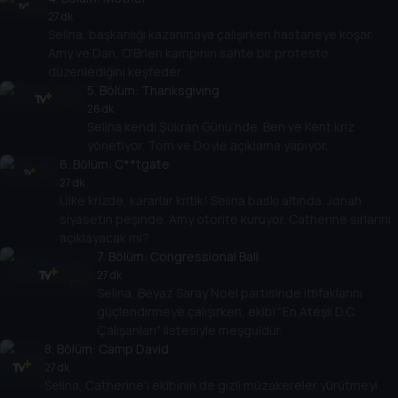
27 dk
Selina, başkanlığı kazanmaya çalışırken hastaneye koşar.
Amy ve Dan, O'Brien kampının sahte bir protesto
düzenlediğini keşfeder.
5
. Bölüm:
Thanksgiving
26 dk
Selina kendi Şükran Günü'nde. Ben ve Kent kriz
yönetiyor. Tom ve Doyle açıklama yapıyor.
6
. Bölüm:
C**tgate
27 dk
Ülke krizde, kararlar kritik! Selina baskı altında. Jonah
siyasetin peşinde. Amy otorite kuruyor. Catherine sırlarını
açıklayacak mı?
7
. Bölüm:
Congressional Ball
27 dk
Selina, Beyaz Saray Noel partisinde ittifaklarını
güçlendirmeye çalışırken, ekibi "En Ateşli D.C.
Çalışanları" listesiyle meşguldür.
8
. Bölüm:
Camp David
27 dk
Selina, Catherine'i ekibinin de gizli müzakereler yürütmeyi