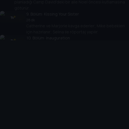
planladığı Camp David'deki bir aile Noel öncesi kutlamasına
götürür.
9
. Bölüm:
Kissing Your Sister
28 dk
Catherine ve Marjorie kavga ederler; Mike bebekleri
için hazırlanır; Selina ile röportaj yapılır.
10
. Bölüm:
Inauguration
27 dk
Sezon finali. Selina ve ekibi açılış günü için hazırlanır;
Mike bitkinlikten muzdariptir; Catherine görünüşünü
değiştirir.
Cihazlar
Öne Çıkanlar
TV+ Pro
Yasal
From
TV+ Nedir?
Aydınlatma Metni
Doğu
TV+ Ev (IPTV)