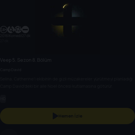
2016
|
Komedi
|
27 dk
27 dk
Veep
5. Sezon
8. Bölüm
Camp David
Selina, Catherine'i ekibinin de gizli müzakereler yürütmeyi planladığı
Camp David'deki bir aile Noel öncesi kutlamasına götürür.
HD
Hemen İzle