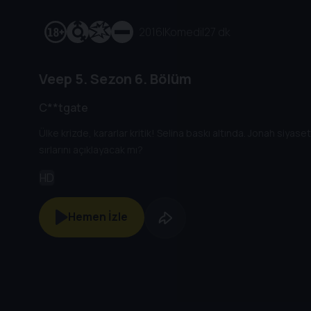
2016
|
Komedi
|
27 dk
Veep
5. Sezon
6. Bölüm
C**tgate
Ülke krizde, kararlar kritik! Selina baskı altında. Jonah siya
sırlarını açıklayacak mı?
HD
Hemen İzle