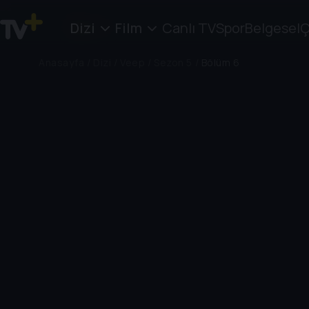
Dizi
Film
Canlı TV
Spor
Belgesel
Ç
Anasayfa
/
Dizi
/
Veep
/
Sezon 5
/
Bölüm 6