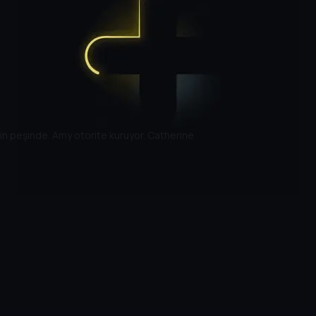
setin peşinde. Amy otorite kuruyor. Catherine