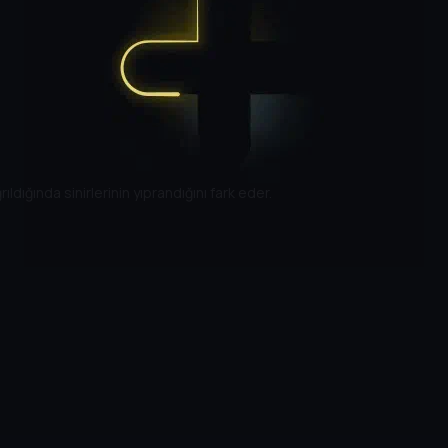
dığında sinirlerinin yıprandığını fark eder.