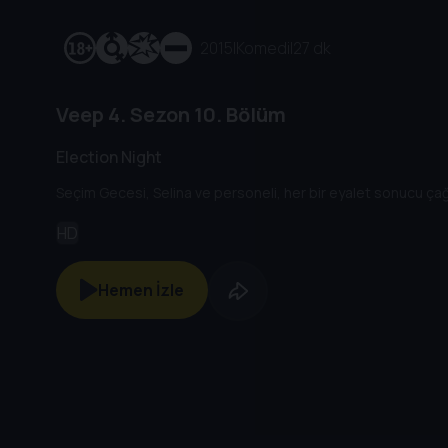
2015
|
Komedi
|
27 dk
Veep
4. Sezon
10. Bölüm
Election Night
Seçim Gecesi, Selina ve personeli, her bir eyalet sonucu çağrıl
HD
Hemen İzle