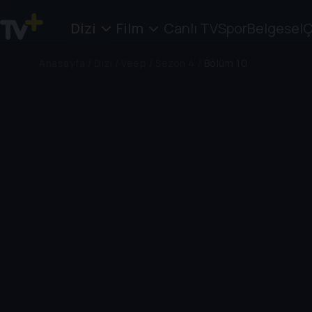
Dizi
Film
Canlı TV
Spor
Belgesel
Ç
Anasayfa
/
Dizi
/
Veep
/
Sezon 4
/
Bölüm 10