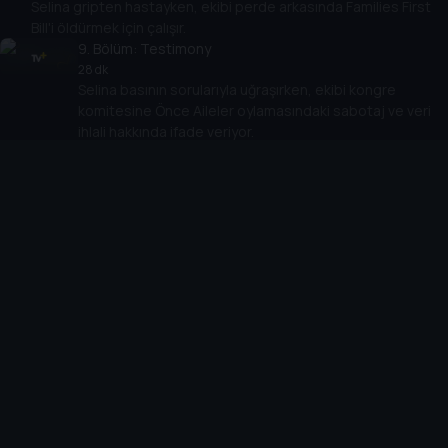
Selina gripten hastayken, ekibi perde arkasında Families First
Bill'i öldürmek için çalışır.
9
. Bölüm:
Testimony
28 dk
Selina basının sorularıyla uğraşırken, ekibi kongre
komitesine Önce Aileler oylamasındaki sabotaj ve veri
ihlali hakkında ifade veriyor.
10
. Bölüm:
Election Night
27 dk
Seçim Gecesi, Selina ve personeli, her bir eyalet sonucu
çağrıldığında sinirlerinin yıprandığını fark eder.
Cihazlar
Öne Çıkanlar
TV+ Pro
Yasal
From
TV+ Nedir?
Aydınlatma Metni
Doğu
TV+ Ev (IPTV)