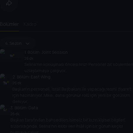
Bölümler
Kadro
4. Sezon
1
. Bölüm:
Joint Session
26 dk
Selina'nın konuşması öncesi kriz! Personel zıt söylemleri
uzlaştırmaya çalışıyor.
2
. Bölüm:
East Wing
26 dk
Başkan'ın personeli, İsrail Başbakanı ile yapacağı resmi ziyaret
için hazırlanıyor. Mike, daha görünür rolü için yeni bir görünüm
deniyor.
3
. Bölüm:
Data
26 dk
Başkan tarafından bahsedilen isimsiz bir kızın kişisel bilgileri
sızdırıldığında, Selina'nın ekibi veri ihlâli için bir günah keçisi
bulmaya çalışır.