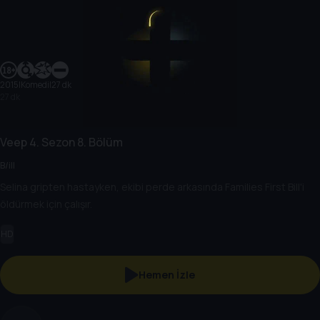
2015
|
Komedi
|
27 dk
27 dk
Veep
4. Sezon
8. Bölüm
B/ill
Selina gripten hastayken, ekibi perde arkasında Families First Bill'i
öldürmek için çalışır.
HD
Hemen İzle