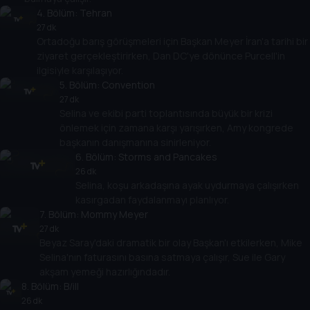
4
. Bölüm:
Tehran
27 dk
Ortadoğu barış görüşmeleri için Başkan Meyer İran'a tarihi bir
ziyaret gerçekleştirirken, Dan DC'ye dönünce Purcell'in
ilgisiyle karşılaşıyor.
5
. Bölüm:
Convention
27 dk
Selina ve ekibi parti toplantısında büyük bir krizi
önlemek için zamana karşı yarışırken, Amy kongrede
başkanın danışmanına sinirleniyor.
6
. Bölüm:
Storms and Pancakes
26 dk
Selina, koşu arkadaşına ayak uydurmaya çalışırken
kasırgadan faydalanmayı planlıyor.
7
. Bölüm:
Mommy Meyer
27 dk
Beyaz Saray'daki dramatik bir olay Başkan'ı etkilerken, Mike
Selina'nın faturasını basına satmaya çalışır, Sue ile Gary
akşam yemeği hazırlığındadır.
8
. Bölüm:
B/ill
26 dk