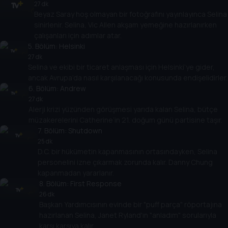
27 dk
Beyaz Saray hoş olmayan bir fotoğrafını yayınlayınca Selina
sinirlenir. Selina, Vic Allen akşam yemeğine hazırlanırken
çalışanları için adımlar atar.
5
. Bölüm:
Helsinki
27 dk
Selina ve ekibi bir ticaret anlaşması için Helsinki’ye gider,
ancak Avrupa’da nasıl karşılanacağı konusunda endişelidirler.
6
. Bölüm:
Andrew
27 dk
Alerji krizi yüzünden görüşmesi yarıda kalan Selina, bütçe
müzakerelerini Catherine’in 21. doğum günü partisine taşır.
7
. Bölüm:
Shutdown
25 dk
D.C. bir hükümetin kapanmasının ortasındayken, Selina
personelini izne çıkarmak zorunda kalır. Danny Chung
kapanmadan yararlanır.
8
. Bölüm:
First Response
26 dk
Başkan Yardımcısının evinde bir "puff parça" röportajına
hazırlanan Selina, Janet Ryland'ın "anladım" sorularıyla
karşı karşıya kalır.