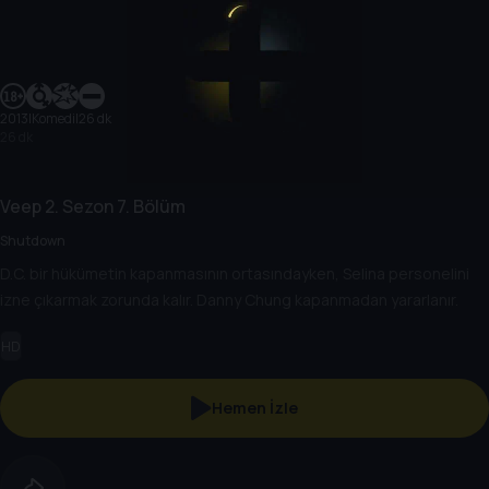
2013
|
Komedi
|
26 dk
26 dk
Veep
2. Sezon
7. Bölüm
Shutdown
D.C. bir hükümetin kapanmasının ortasındayken, Selina personelini
izne çıkarmak zorunda kalır. Danny Chung kapanmadan yararlanır.
HD
Hemen İzle