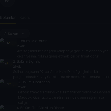
Bölümler
Kadro
2. Sezon
1
. Bölüm:
Midterms
26 dk
Ara seçimler için başarılı kampanya görünümlerinden yeni
çıkan Selina, rolünü genişletmek için bir fırsat görür.
2
. Bölüm:
Signals
26 dk
Selina, başkanın "Kırsal Amerika'yı Dinle" girişiminin bir
parçası olarak Kuzey Carolina'da bir domuz rostosuna katılır.
3
. Bölüm:
Hostages
26 dk
Özbekistan'daki rehine krizi tırmanırken Selina ve General
Maddox, Quantico ziyareti sırasında uyum sağlamaya
çalışır.
4
. Bölüm:
The Vic Allen Dinner