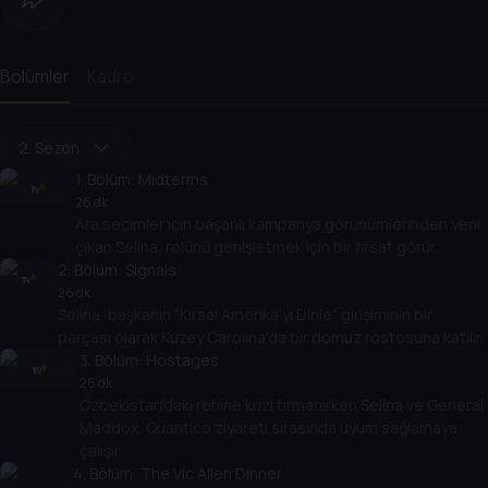
Bölümler
Kadro
2. Sezon
1
. Bölüm:
Midterms
26 dk
Ara seçimler için başarılı kampanya görünümlerinden yeni
çıkan Selina, rolünü genişletmek için bir fırsat görür.
2
. Bölüm:
Signals
26 dk
Selina, başkanın "Kırsal Amerika'yı Dinle" girişiminin bir
parçası olarak Kuzey Carolina'da bir domuz rostosuna katılır.
3
. Bölüm:
Hostages
26 dk
Özbekistan'daki rehine krizi tırmanırken Selina ve General
Maddox, Quantico ziyareti sırasında uyum sağlamaya
çalışır.
4
. Bölüm:
The Vic Allen Dinner