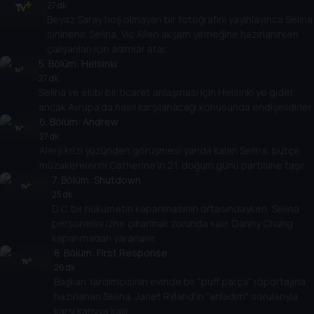
27 dk
Beyaz Saray hoş olmayan bir fotoğrafını yayınlayınca Selina
sinirlenir. Selina, Vic Allen akşam yemeğine hazırlanırken
çalışanları için adımlar atar.
5
. Bölüm:
Helsinki
27 dk
Selina ve ekibi bir ticaret anlaşması için Helsinki’ye gider,
ancak Avrupa’da nasıl karşılanacağı konusunda endişelidirler.
6
. Bölüm:
Andrew
27 dk
Alerji krizi yüzünden görüşmesi yarıda kalan Selina, bütçe
müzakerelerini Catherine’in 21. doğum günü partisine taşır.
7
. Bölüm:
Shutdown
25 dk
D.C. bir hükümetin kapanmasının ortasındayken, Selina
personelini izne çıkarmak zorunda kalır. Danny Chung
kapanmadan yararlanır.
8
. Bölüm:
First Response
26 dk
Başkan Yardımcısının evinde bir "puff parça" röportajına
hazırlanan Selina, Janet Ryland'ın "anladım" sorularıyla
karşı karşıya kalır.