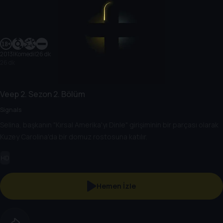
2013
|
Komedi
|
26 dk
26 dk
Veep
2. Sezon
2. Bölüm
Signals
Selina, başkanın "Kırsal Amerika'yı Dinle" girişiminin bir parçası olarak
Kuzey Carolina'da bir domuz rostosuna katılır.
HD
Hemen İzle