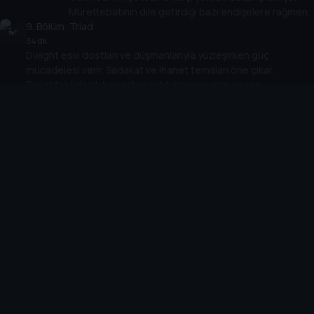
Mürettebatının dile getirdiği bazı endişelere rağmen
9
. Bölüm:
Bevilaqua korkmuyor ve ölümcül bir çatışmanın yakın
Triad
olduğunu ima ediyor.
34 dk
Dwight eski dostları ve düşmanlarıyla yüzleşirken güç
mücadelesi verir. Sadakat ve ihanet temaları öne çıkar,
Dwight’ın liderlik becerileri ciddi bir sınavdan geçer
10
. Bölüm:
Reconstruction
33 dk
Dwight ve ekibi ipleri çözüyor.
Cihazlar
Öne Çıkanlar
TV+ Pro
Yasal
From
TV+ Nedir?
Aydınlatma Metni
Doğu
TV+ Ev (IPTV)
Kullanım Koşulları
The Housemaid
TV+ Smart TV