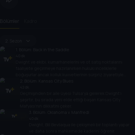
Bölümler
Kadro
2. Sezon
1
. Bölüm:
Back in the Saddle
40 dk
Dwight ve ekibi, kumarhanelerini ve ot satış noktalarını
faaliyete geçirmeye hazırlanırken hukuki inceliklerle
boğuşurlar ancak kolluk kuvvetlerinin sürpriz ziyaretiyle
karşılaşırlar.
2
. Bölüm:
Kansas City Blues
42 dk
Geçmişinden bir aile üyesi Tulsa'ya gelerek Dwight’ı
şaşırtır, bu sırada yeni elde ettiği başarı Kansas City
Mafyası'nın dikkatini çeker.
3
. Bölüm:
Oklahoma v. Manfredi
40 dk
Dwight, Bill Bevilaqua ile çekişmeli bir toplantı yapar
ve daha sonra mahkemede kaderini öğrenir.