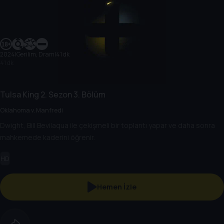
2024
|
Gerilim, Dram
|
41 dk
41 dk
Tulsa King
2. Sezon
3. Bölüm
Oklahoma v. Manfredi
Dwight, Bill Bevilaqua ile çekişmeli bir toplantı yapar ve daha sonra
mahkemede kaderini öğrenir.
HD
Hemen İzle