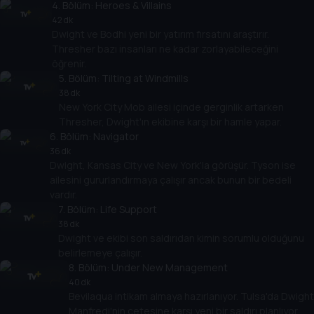
4
. Bölüm:
Heroes & Villains
42 dk
Dwight ve Bodhi yeni bir yatırım fırsatını araştırır.
Thresher bazı insanları ne kadar zorlayabileceğini
öğrenir.
5
. Bölüm:
Tilting at Windmills
38 dk
New York City Mob ailesi içinde gerginlik artarken
Thresher, Dwight'ın ekibine karşı bir hamle yapar.
6
. Bölüm:
Navigator
36 dk
Dwight, Kansas City ve New York'la görüşür. Tyson ise
ailesini gururlandırmaya çalışır ancak bunun bir bedeli
vardır.
7
. Bölüm:
Life Support
38 dk
Dwight ve ekibi son saldırıdan kimin sorumlu olduğunu
belirlemeye çalışır.
8
. Bölüm:
Under New Management
40 dk
Bevilaqua intikam almaya hazırlanıyor. Tulsa'da Dwight
Manfredi'nin çetesine karşı yeni bir saldırı planlıyor.