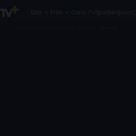
Dizi
Film
Canlı TV
Spor
Belgesel
Ç
Anasayfa
/
Dizi
/
Tulsa King
/
Sezon 2
/
Bölüm 2