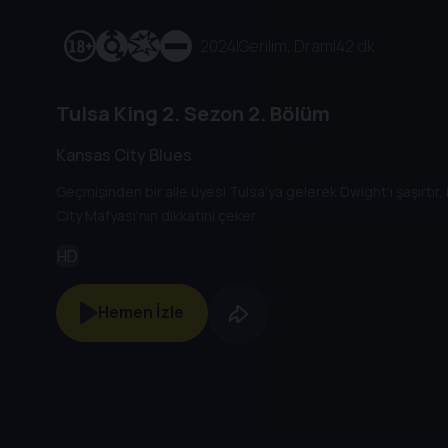
2024
|
Gerilim, Dram
|
42 dk
Tulsa King
2. Sezon
2. Bölüm
Kansas City Blues
Geçmişinden bir aile üyesi Tulsa'ya gelerek Dwight’ı şaşırtır,
City Mafyası'nın dikkatini çeker.
HD
Hemen İzle