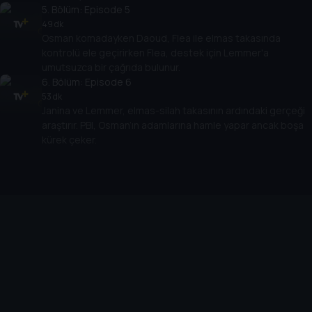
5
. Bölüm:
Episode 5
49 dk
Osman komadayken Daoud, Flea ile elmas takasında
kontrolü ele geçirirken Flea, destek için Lemmer'a
umutsuzca bir çağrıda bulunur.
6
. Bölüm:
Episode 6
53 dk
Janina ve Lemmer, elmas-silah takasının ardındaki gerçeği
araştırır. PBI, Osman’ın adamlarına hamle yapar ancak boşa
kürek çeker.
Cihazlar
Öne Çıkanlar
TV+ Pro
Yasal
From
TV+ Nedir?
Aydınlatma Metni
Doğu