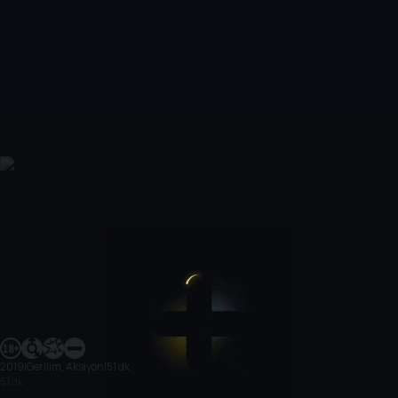
2019
|
Gerilim, Aksiyon
|
51 dk
51 dk