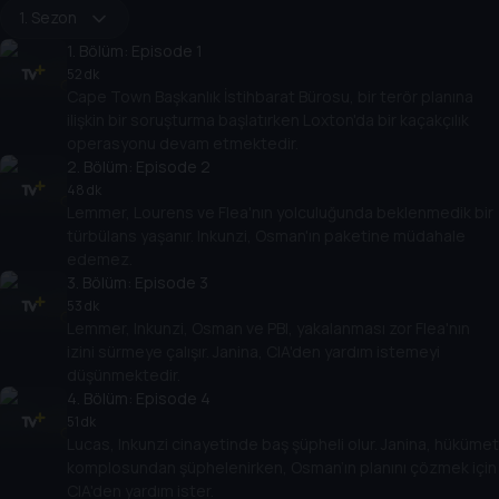
1. Sezon
1
. Bölüm:
Episode 1
52 dk
Cape Town Başkanlık İstihbarat Bürosu, bir terör planına
ilişkin bir soruşturma başlatırken Loxton'da bir kaçakçılık
operasyonu devam etmektedir.
2
. Bölüm:
Episode 2
48 dk
Lemmer, Lourens ve Flea'nın yolculuğunda beklenmedik bir
türbülans yaşanır. Inkunzi, Osman'ın paketine müdahale
edemez.
3
. Bölüm:
Episode 3
53 dk
Lemmer, Inkunzi, Osman ve PBI, yakalanması zor Flea'nın
izini sürmeye çalışır. Janina, CIA'den yardım istemeyi
düşünmektedir.
4
. Bölüm:
Episode 4
51 dk
Lucas, Inkunzi cinayetinde baş şüpheli olur. Janina, hükümet
komplosundan şüphelenirken, Osman’ın planını çözmek için
CIA'den yardım ister.