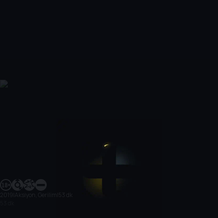
2019
|
Aksiyon, Gerilim
|
53 dk
53 dk