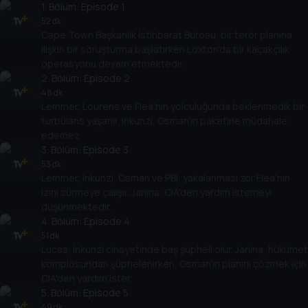
1
. Bölüm:
Episode 1
52 dk
Cape Town Başkanlık İstihbarat Bürosu, bir terör planına
ilişkin bir soruşturma başlatırken Loxton'da bir kaçakçılık
operasyonu devam etmektedir.
2
. Bölüm:
Episode 2
48 dk
Lemmer, Lourens ve Flea'nın yolculuğunda beklenmedik bir
türbülans yaşanır. Inkunzi, Osman'ın paketine müdahale
edemez.
3
. Bölüm:
Episode 3
53 dk
Lemmer, Inkunzi, Osman ve PBI, yakalanması zor Flea'nın
izini sürmeye çalışır. Janina, CIA'den yardım istemeyi
düşünmektedir.
4
. Bölüm:
Episode 4
51 dk
Lucas, Inkunzi cinayetinde baş şüpheli olur. Janina, hükümet
komplosundan şüphelenirken, Osman’ın planını çözmek için
CIA'den yardım ister.
5
. Bölüm:
Episode 5
49 dk