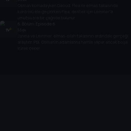
Osman komadayken Daoud, Flea ile elmas takasında
kontrolü ele geçirirken Flea, destek için Lemmer'a
umutsuzca bir çağrıda bulunur.
6
. Bölüm:
Episode 6
53 dk
Janina ve Lemmer, elmas-silah takasının ardındaki gerçeği
araştırır. PBI, Osman’ın adamlarına hamle yapar ancak boşa
kürek çeker.
Cihazlar
Öne Çıkanlar
TV+ Pro
Yasal
From
TV+ Nedir?
Aydınlatma Metni
Doğu
TV+ Ev (IPTV)