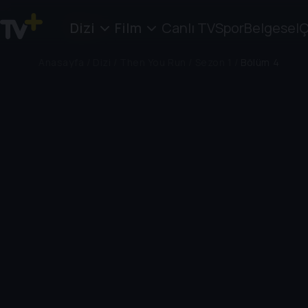
Dizi
Film
Canlı TV
Spor
Belgesel
Ç
Anasayfa
/
Dizi
/
Then You Run
/
Sezon 1
/
Bölüm 4