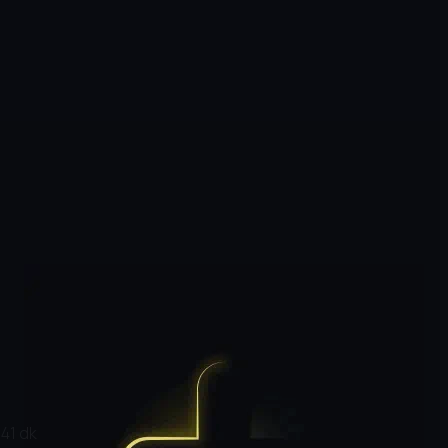
|
41 dk