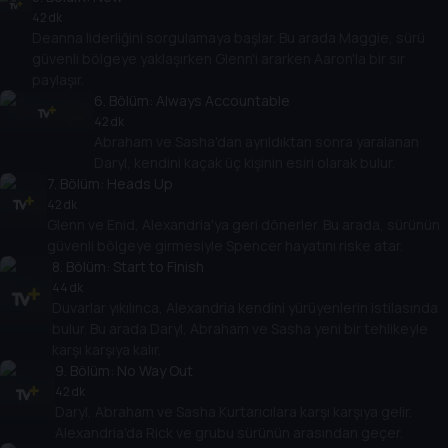
42 dk
Deanna liderliğini sorgulamaya başlar. Bu arada Maggie, sürü
güvenli bölgeye yaklaşırken Glenn'i ararken Aaron'la bir sır
paylaşır.
6
. Bölüm:
Always Accountable
42 dk
Abraham ve Sasha'dan ayrıldıktan sonra yaralanan
Daryl, kendini kaçak üç kişinin esiri olarak bulur.
7
. Bölüm:
Heads Up
42 dk
Glenn ve Enid, Alexandria'ya geri dönerler. Bu arada, sürünün
güvenli bölgeye girmesiyle Spencer hayatını riske atar.
8
. Bölüm:
Start to Finish
44 dk
Duvarlar yıkılınca, Alexandria kendini yürüyenlerin istilasında
bulur. Bu arada Daryl, Abraham ve Sasha yeni bir tehlikeyle
karşı karşıya kalır.
9
. Bölüm:
No Way Out
42 dk
Daryl, Abraham ve Sasha Kurtarıcılara karşı karşıya gelir.
Alexandria'da Rick ve grubu sürünün arasından geçer.