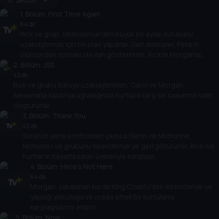
1
. Bölüm:
First Time Again
64 dk
Rick ve grup, İskenderiye'den büyük bir aylak sürüsünü
uzaklaştırmak için bir plan yaparlar. Geri dönüşler, Pete'in
ölümünden sonraki olayları gösterirken, Rick'in Morgan'la
2
. Bölüm:
yeniden bir araya gelmesi de buna dahildir.
JSS
42 dk
Rick ve grubu sürüyü uzaklaştırırken, Carol ve Morgan,
Alexandria saldırıya uğradığında Kurtlara karşı bir savunma hattı
oluştururlar.
3
. Bölüm:
Thank You
42 dk
Sürünün yarısı kontrolden çıkınca Glenn ve Michonne,
Nicholas'ı ve grubunu İskenderiye'ye geri götürürler. Rick ise
Kurtlar'ın hayatta kalan üyeleriyle karşılaşır.
4
. Bölüm:
Here's Not Here
64 dk
Morgan, yakalanan kurda King County'den İskenderiye'ye
yaptığı yolculuğu ve orada şifreli bir kurtulanla
karşılaşmasını anlatır.
5
. Bölüm:
Now