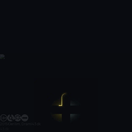
2015
|
Gerilim, Dram
|
43 dk
43 dk