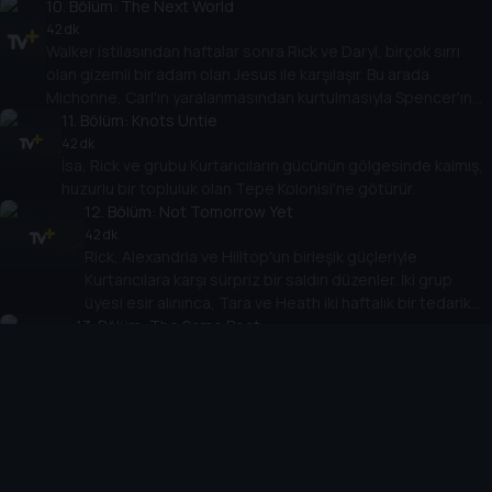
10
. Bölüm:
The Next World
42 dk
Walker istilasından haftalar sonra Rick ve Daryl, birçok sırrı
olan gizemli bir adam olan Jesus ile karşılaşır. Bu arada
Michonne, Carl'ın yaralanmasından kurtulmasıyla Spencer'ın
kapanış bulmasına yardımcı olur.
11
. Bölüm:
Knots Untie
42 dk
İsa, Rick ve grubu Kurtarıcıların gücünün gölgesinde kalmış,
huzurlu bir topluluk olan Tepe Kolonisi'ne götürür.
12
. Bölüm:
Not Tomorrow Yet
42 dk
Rick, Alexandria ve Hilltop'un birleşik güçleriyle
Kurtarıcılara karşı sürpriz bir saldırı düzenler. İki grup
üyesi esir alınınca, Tara ve Heath iki haftalık bir tedarik
13
yolculuğuna çıkar.
. Bölüm:
The Same Boat
42 dk
Carol ve Maggie, bir grup Kurtarıcı tarafından kaçırıldıktan
sonra hayatları için mücadele etmek zorundadırlar.
14
. Bölüm:
Twice as Far
42 dk
İlaçlar azaldığında Denise, Daryl ve Rosita ile birlikte ilaç
almaya gider. Bu arada Eugene, Abraham'a kendini