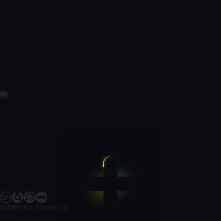
2015
|
Gerilim, Dram
|
43 dk
43 dk