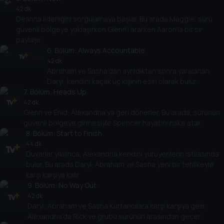
42 dk
Deanna liderliğini sorgulamaya başlar. Bu arada Maggie, sürü
güvenli bölgeye yaklaşırken Glenn'i ararken Aaron'la bir sır
paylaşır.
6
. Bölüm:
Always Accountable
42 dk
Abraham ve Sasha'dan ayrıldıktan sonra yaralanan
Daryl, kendini kaçak üç kişinin esiri olarak bulur.
7
. Bölüm:
Heads Up
42 dk
Glenn ve Enid, Alexandria'ya geri dönerler. Bu arada, sürünün
güvenli bölgeye girmesiyle Spencer hayatını riske atar.
8
. Bölüm:
Start to Finish
44 dk
Duvarlar yıkılınca, Alexandria kendini yürüyenlerin istilasında
bulur. Bu arada Daryl, Abraham ve Sasha yeni bir tehlikeyle
karşı karşıya kalır.
9
. Bölüm:
No Way Out
42 dk
Daryl, Abraham ve Sasha Kurtarıcılara karşı karşıya gelir.
Alexandria'da Rick ve grubu sürünün arasından geçer.