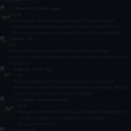
1
. Bölüm:
First Time Again
64 dk
Rick ve grup, İskenderiye'den büyük bir aylak sürüsünü
uzaklaştırmak için bir plan yaparlar. Geri dönüşler, Pete'in
ölümünden sonraki olayları gösterirken, Rick'in Morgan'la
2
. Bölüm:
yeniden bir araya gelmesi de buna dahildir.
JSS
42 dk
Rick ve grubu sürüyü uzaklaştırırken, Carol ve Morgan,
Alexandria saldırıya uğradığında Kurtlara karşı bir savunma hattı
oluştururlar.
3
. Bölüm:
Thank You
42 dk
Sürünün yarısı kontrolden çıkınca Glenn ve Michonne,
Nicholas'ı ve grubunu İskenderiye'ye geri götürürler. Rick ise
Kurtlar'ın hayatta kalan üyeleriyle karşılaşır.
4
. Bölüm:
Here's Not Here
64 dk
Morgan, yakalanan kurda King County'den İskenderiye'ye
yaptığı yolculuğu ve orada şifreli bir kurtulanla
karşılaşmasını anlatır.
5
. Bölüm:
Now