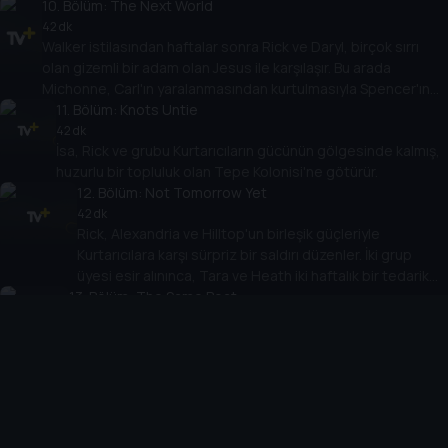
10
. Bölüm:
The Next World
42 dk
Walker istilasından haftalar sonra Rick ve Daryl, birçok sırrı
olan gizemli bir adam olan Jesus ile karşılaşır. Bu arada
Michonne, Carl'ın yaralanmasından kurtulmasıyla Spencer'ın
kapanış bulmasına yardımcı olur.
11
. Bölüm:
Knots Untie
42 dk
İsa, Rick ve grubu Kurtarıcıların gücünün gölgesinde kalmış,
huzurlu bir topluluk olan Tepe Kolonisi'ne götürür.
12
. Bölüm:
Not Tomorrow Yet
42 dk
Rick, Alexandria ve Hilltop'un birleşik güçleriyle
Kurtarıcılara karşı sürpriz bir saldırı düzenler. İki grup
üyesi esir alınınca, Tara ve Heath iki haftalık bir tedarik
13
yolculuğuna çıkar.
. Bölüm:
The Same Boat
42 dk
Carol ve Maggie, bir grup Kurtarıcı tarafından kaçırıldıktan
sonra hayatları için mücadele etmek zorundadırlar.
14
. Bölüm:
Twice as Far
42 dk
İlaçlar azaldığında Denise, Daryl ve Rosita ile birlikte ilaç
almaya gider. Bu arada Eugene, Abraham'a kendini