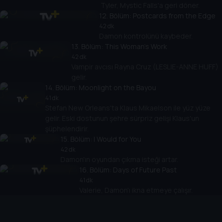
Tyler, Mystic Falls'a geri döner.
12
. Bölüm:
Postcards from the Edge
42 dk
Damon kontrolünü kaybeder.
13
. Bölüm:
This Woman's Work
42 dk
Vampir avcısı Rayna Cruz (LESLIE-ANNE HUFF)
gelir.
14
. Bölüm:
Moonlight on the Bayou
41 dk
Stefan New Orleans'ta Klaus Mikaelson ile yüz yüze
gelir. Eski dostunun şehre sürpriz gelişi Klaus'un
şüphelendirir.
15
. Bölüm:
I Would for You
42 dk
Damon'ın oyundan çıkma isteği artar.
16
. Bölüm:
Days of Future Past
41 dk
Valerie, Damon'ı ikna etmeye çalışır.
17
. Bölüm:
I Went to the Woods
42 dk
Stefan, hayatının savaşını verecektir.