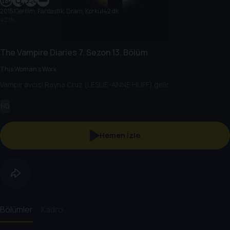
2015
|
Gerilim, Fantastik, Dram, Korku
|
42 dk
42 dk
The Vampire Diaries
7. Sezon
13. Bölüm
This Woman's Work
Vampir avcısı Rayna Cruz (LESLIE-ANNE HUFF) gelir.
HD
Hemen İzle
Bölümler
Kadro