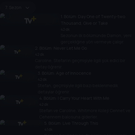
7. Sezon
1
. Bölüm:
Day One of Twenty-two
Thousand, Give or Take
42 dk
Sezonun ilk bölümünde Damon, yeni
gerçekliğine yön vermeye çalışır.
2
. Bölüm:
Never Let Me Go
42 dk
Caroline, Stefan'ın geçmişiyle ilgili şok edici bir
detay öğrenir.
3
. Bölüm:
Age of Innocence
42 dk
Stefan, geçmişiyle ilgili bazı beklenmedik
detaylar öğrenir.
4
. Bölüm:
I Carry Your Heart With Me
42 dk
Stefan ve Caroline, Whitmore Koleji Cennet ve
Cehennem balosuna giderler.
5
. Bölüm:
Live Through This
41 dk