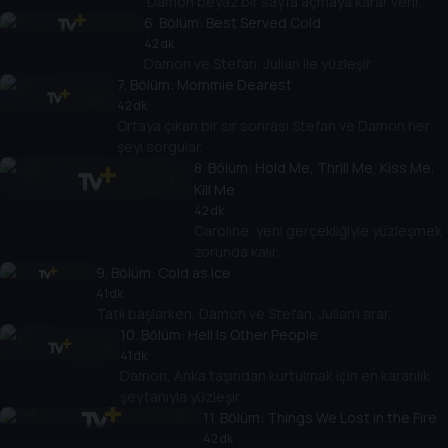
Damon beyaz bir sayfa açmaya karar verir.
6
. Bölüm:
Best Served Cold
42 dk
Damon ve Stefan, Julian ile yüzleşir.
7
. Bölüm:
Mommie Dearest
42 dk
Ortaya çıkan bir sır sonrası Stefan ve Damon her
şeyi sorgular.
8
. Bölüm:
Hold Me, Thrill Me, Kiss Me,
Kill Me
42 dk
Caroline, yeni gerçekliğiyle yüzleşmek
zorunda kalır.
9
. Bölüm:
Cold as Ice
41 dk
Tatil başlarken, Damon ve Stefan, Julian'ı arar.
10
. Bölüm:
Hell Is Other People
41 dk
Damon, Anka taşından kurtulmak için en karanlık
şeytanıyla yüzleşir.
11
. Bölüm:
Things We Lost in the Fire
42 dk