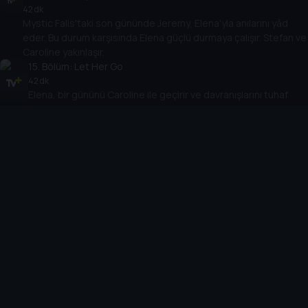
42 dk
Mystic Falls'taki son gününde Jeremy, Elena'yla anılarını yâd
eder. Bu durum karşısında Elena güçlü durmaya çalışır. Stefan ve
Caroline yakınlaşır.
15
. Bölüm:
Let Her Go
42 dk
Elena, bir gününü Caroline ile geçirir ve davranışlarını tuhaf
bulunca endişelenmeye başlar. Damon annesiyle ilgili acı verici
anılara yolculuk eder.
16
. Bölüm:
The Downward Spiral
42 dk
Caroline, annesinin ölümünün ardından arkadaşlarına
sürpriz bir ültimatom verir. Annesiyle ilgili yıkıcı bir haber
alan Damon'ın dünyası sarsılır.
17
. Bölüm:
A Bird in a Gilded Cage
42 dk
Damon, 1903 hapishane dünyasını ziyaret eder. Enzo ve
Alaric'in Caroline'ı geri çekme çabası ters teper.
Bonnie'nin hediyesi Damon'ı derinden sarsar.
18
. Bölüm:
I Could Never Love Like That
42 dk