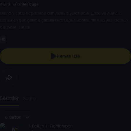
A Bird in a Gilded Cage
Damon, 1903 hapishane dünyasını ziyaret eder. Enzo ve Alaric'in
Caroline'ı geri çekme çabası ters teper. Bonnie'nin hediyesi Damon'ı
derinden sarsar.
HD
Hemen İzle
Bölümler
Kadro
6. Sezon
1
. Bölüm:
I'll Remember