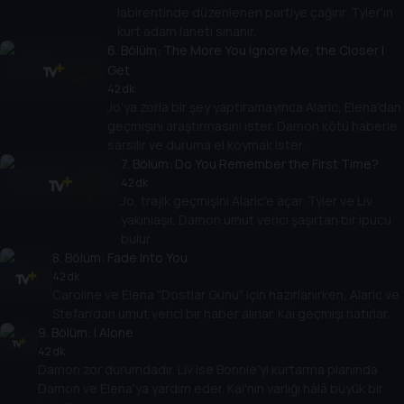
labirentinde düzenlenen partiye çağırır. Tyler'ın
kurt adam laneti sınanır.
6
. Bölüm:
The More You Ignore Me, the Closer I
Get
42 dk
Jo'ya zorla bir şey yaptıramayınca Alaric, Elena'dan
geçmişini araştırmasını ister. Damon kötü haberle
sarsılır ve duruma el koymak ister.
7
. Bölüm:
Do You Remember the First Time?
42 dk
Jo, trajik geçmişini Alaric'e açar. Tyler ve Liv
yakınlaşır. Damon umut verici şaşırtan bir ipucu
bulur.
8
. Bölüm:
Fade Into You
42 dk
Caroline ve Elena "Dostlar Günü" için hazırlanırken, Alaric ve
Stefan'dan umut verici bir haber alırlar. Kai geçmişi hatırlar.
9
. Bölüm:
I Alone
42 dk
Damon zor durumdadır. Liv ise Bonnie'yi kurtarma planında
Damon ve Elena'ya yardım eder. Kai'nin varlığı hâlâ büyük bir