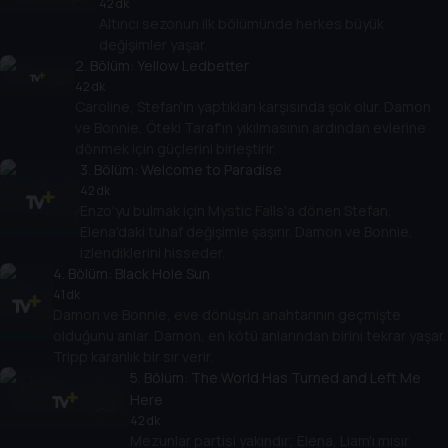
42 dk
Altıncı sezonun ilk bölümünde herkes büyük
değişimler yaşar.
2
. Bölüm:
Yellow Ledbetter
42 dk
Caroline, Stefan'ın yaptıkları karşısında şok olur. Damon
ve Bonnie, Öteki Taraf'ın yıkılmasının ardından evlerine
dönmek için güçlerini birleştirir.
3
. Bölüm:
Welcome to Paradise
42 dk
Enzo'yu bulmak için Mystic Falls'a dönen Stefan,
Elena'daki tuhaf değişimle şaşırır. Damon ve Bonnie,
izlendiklerini hisseder.
4
. Bölüm:
Black Hole Sun
41 dk
Damon ve Bonnie, eve dönüşün anahtarının geçmişte
olduğunu anlar. Damon, en kötü anlarından birini tekrar yaşar.
Tripp karanlık bir sır verir.
5
. Bölüm:
The World Has Turned and Left Me
Here
42 dk
Mezunlar partisi yakındır; Elena, Liam'ı mısır