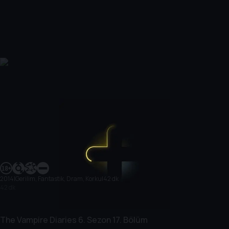
2014
|
Gerilim, Fantastik, Dram, Korku
|
42 dk
42 dk
The Vampire Diaries
6. Sezon
17. Bölüm