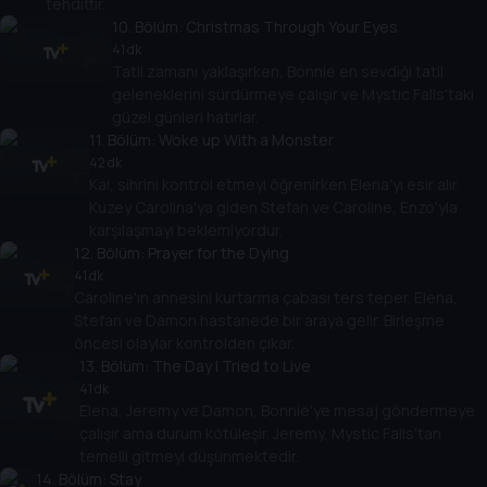
tehdittir.
10
. Bölüm:
Christmas Through Your Eyes
41 dk
Tatil zamanı yaklaşırken, Bonnie en sevdiği tatil
geleneklerini sürdürmeye çalışır ve Mystic Falls'taki
güzel günleri hatırlar.
11
. Bölüm:
Woke up With a Monster
42 dk
Kai, sihrini kontrol etmeyi öğrenirken Elena'yı esir alır.
Kuzey Carolina'ya giden Stefan ve Caroline, Enzo'yla
karşılaşmayı beklemiyordur.
12
. Bölüm:
Prayer for the Dying
41 dk
Caroline'ın annesini kurtarma çabası ters teper. Elena,
Stefan ve Damon hastanede bir araya gelir. Birleşme
öncesi olaylar kontrolden çıkar.
13
. Bölüm:
The Day I Tried to Live
41 dk
Elena, Jeremy ve Damon, Bonnie'ye mesaj göndermeye
çalışır ama durum kötüleşir. Jeremy, Mystic Falls'tan
temelli gitmeyi düşünmektedir.
14
. Bölüm:
Stay