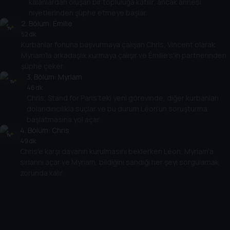
kalanlardan oluşan bir topluluğa katılır, ancak annesi
niyetlerinden şüphe etmeye başlar.
2
. Bölüm:
Émilie
52 dk
Kurbanlar fonuna başvurmaya çalışan Chris, Vincent olarak
Myriam'la arkadaşlık kurmaya çalışır ve Émilie's'in partnerinden
şüphe çeker.
3
. Bölüm:
Myriam
46 dk
Chris, Stand for Paris'teki yeni görevinde, diğer kurbanları
dolandırıcılıkla suçlar ve bu durum Léon'un soruşturma
başlatmasına yol açar.
4
. Bölüm:
Chris
49 dk
Chris'e karşı davanın kurulmasını beklerken Léon, Myriam'a
sırlarını açar ve Myriam, bildiğini sandığı her şeyi sorgulamak
zorunda kalır.