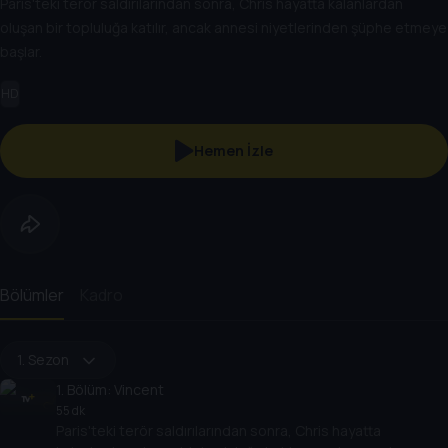
Paris'teki terör saldırılarından sonra, Chris hayatta kalanlardan
oluşan bir topluluğa katılır, ancak annesi niyetlerinden şüphe etmeye
başlar.
HD
Hemen İzle
Bölümler
Kadro
1. Sezon
1
. Bölüm:
Vincent
55 dk
Paris'teki terör saldırılarından sonra, Chris hayatta