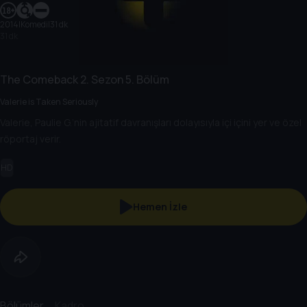
2014
|
Komedi
|
31 dk
31 dk
The Comeback
2. Sezon
5. Bölüm
Valerie is Taken Seriously
Valerie, Paulie G.’nin ajitatif davranışları dolayısıyla içi içini yer ve özel
röportaj verir.
HD
Hemen İzle
Bölümler
Kadro