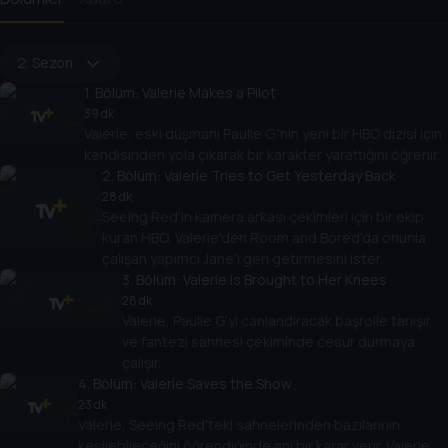
2. Sezon
1
. Bölüm:
Valerie Makes a Pilot
39 dk
Valerie, eski düşmanı Paulie G.'nin yeni bir HBO dizisi için
kendisinden yola çıkarak bir karakter yarattığını öğrenir.
2
. Bölüm:
Valerie Tries to Get Yesterday Back
28 dk
Seeing Red'in kamera arkası çekimleri için bir ekip
kuran HBO, Valerie'den Room and Bored'da onunla
çalışan yapımcı Jane'i geri getirmesini ister.
3
. Bölüm:
Valerie Is Brought to Her Knees
28 dk
Valerie, Paulie G'yi canlandıracak başrolle tanışır
ve fantezi sahnesi çekiminde cesur durmaya
çalışır.
4
. Bölüm:
Valerie Saves the Show
23 dk
Valerie, Seeing Red'teki sahnelerinden bazılarının
kesilebileceğini öğrendiğinde ani bir karar verir. Valerie,