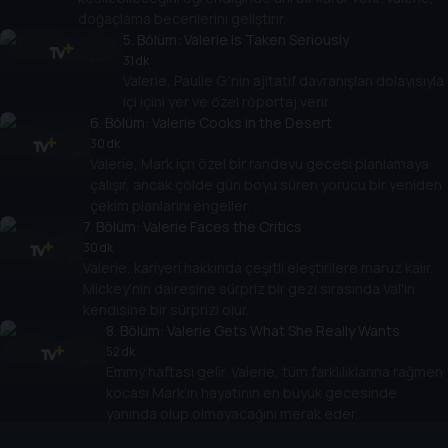
doğaçlama becerilerini geliştirir.
5
. Bölüm:
Valerie is Taken Seriously
31 dk
Valerie, Paulie G.’nin ajitatif davranışları dolayısıyla
içi içini yer ve özel röportaj verir.
6
. Bölüm:
Valerie Cooks in the Desert
30 dk
Valerie, Mark içn özel bir randevu gecesi planlamaya
çalışır, ancak çölde gün boyu süren yorucu bir yeniden
çekim planlarını engeller.
7
. Bölüm:
Valerie Faces the Critics
30 dk
Valerie, kariyeri hakkında çeşitli eleştirilere maruz kalır.
Mickey'nin dairesine sürpriz bir gezi sırasında Val'in
kendisine bir sürprizi olur.
8
. Bölüm:
Valerie Gets What She Really Wants
52 dk
Emmy haftası gelir. Valerie, tüm farklılıklarına rağmen
kocası Mark'ın hayatının en büyük gecesinde
yanında olup olmayacağını merak eder.