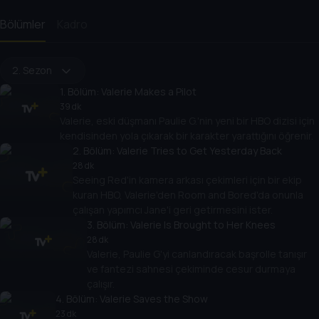
Bölümler
Kadro
2. Sezon
1
. Bölüm:
Valerie Makes a Pilot
39 dk
Valerie, eski düşmanı Paulie G.'nin yeni bir HBO dizisi için
kendisinden yola çıkarak bir karakter yarattığını öğrenir.
2
. Bölüm:
Valerie Tries to Get Yesterday Back
28 dk
Seeing Red'in kamera arkası çekimleri için bir ekip
kuran HBO, Valerie'den Room and Bored'da onunla
çalışan yapımcı Jane'i geri getirmesini ister.
3
. Bölüm:
Valerie Is Brought to Her Knees
28 dk
Valerie, Paulie G'yi canlandıracak başrolle tanışır
ve fantezi sahnesi çekiminde cesur durmaya
çalışır.
4
. Bölüm:
Valerie Saves the Show
23 dk