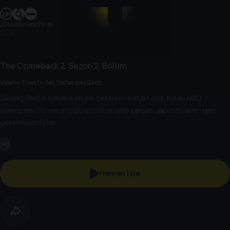
2014
|
Komedi
|
29 dk
29 dk
The Comeback
2. Sezon
2. Bölüm
Valerie Tries to Get Yesterday Back
Seeing Red'in kamera arkası çekimleri için bir ekip kuran HBO,
Valerie'den Room and Bored'da onunla çalışan yapımcı Jane'i geri
getirmesini ister.
HD
Hemen İzle