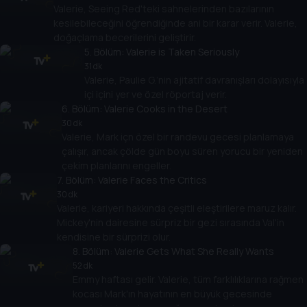
Valerie, Seeing Red'teki sahnelerinden bazılarının
kesilebileceğini öğrendiğinde ani bir karar verir. Valerie,
doğaçlama becerilerini geliştirir.
5
. Bölüm:
Valerie is Taken Seriously
31 dk
Valerie, Paulie G.’nin ajitatif davranışları dolayısıyla
içi içini yer ve özel röportaj verir.
6
. Bölüm:
Valerie Cooks in the Desert
30 dk
Valerie, Mark içn özel bir randevu gecesi planlamaya
çalışır, ancak çölde gün boyu süren yorucu bir yeniden
çekim planlarını engeller.
7
. Bölüm:
Valerie Faces the Critics
30 dk
Valerie, kariyeri hakkında çeşitli eleştirilere maruz kalır.
Mickey'nin dairesine sürpriz bir gezi sırasında Val'in
kendisine bir sürprizi olur.
8
. Bölüm:
Valerie Gets What She Really Wants
52 dk
Emmy haftası gelir. Valerie, tüm farklılıklarına rağmen
kocası Mark'ın hayatının en büyük gecesinde