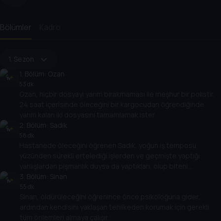
Bölümler
Kadro
1. Sezon
1
. Bölüm:
Ozan
53 dk
Ozan, hiçbir dosyayı yarım bırakmaması ile meşhur bir polistir.
24 saat içerisinde öleceğini bir kargocudan öğrendiğinde
yarım kalan iki dosyasını tamamlamak ister.
2
. Bölüm:
Sadık
58 dk
Hastanede öleceğini öğrenen Sadık, yoğun iş temposu
yüzünden sürekli ertelediği işlerden ve geçmişte yaptığı
yanlışlardan pişmanlık duysa da yaptıkları, olup biteni
değiştiremeyecektir.
3
. Bölüm:
Sinan
55 dk
Sinan, öldürüleceğini öğrenince önce psikoloğuna gider,
ardından kendisini yaklaşan tehlikeden korumak için gerekli
tüm önlemleri almaya çalışır.