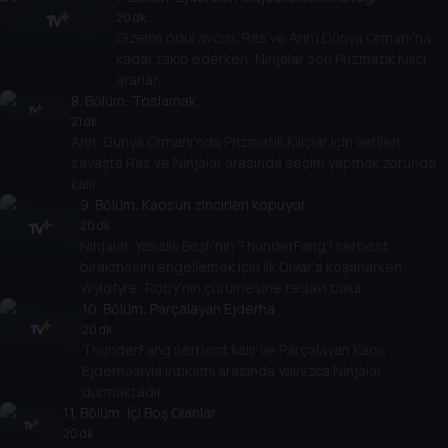
20 dk
Gizemli ödül avcısı, Ras ve Arin'ı Dünya Ormanı'na
kadar takip ederken, Ninjalar son Prizmatik Kılıcı
ararlar.
8
. Bölüm:
Toslamak
21 dk
Arin, Dünya Ormanı'nda Prizmatik Kılıçlar için verilen
savaşta Ras ve Ninjalar arasında seçim yapmak zorunda
kalır.
9
. Bölüm:
Kaosun zincirleri kopuyor
20 dk
Ninjalar, Yasaklı Beşli'nin ThunderFang'i serbest
bırakmasını engellemek için İlk Diyar'a koşarlarken
Wyldfyre, Roby'nin çürümesine tedavi bulur.
10
. Bölüm:
Parçalayan Ejderha
20 dk
ThunderFang serbest kalır ve Parçalayan Kaos
Ejderhasıyla intikamı arasında yalnızca Ninjalar
durmaktadır.
11
. Bölüm:
İçi Boş Olanlar
20 dk