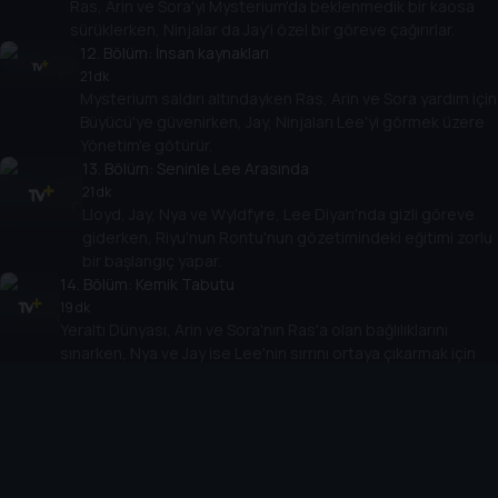
Ras, Arin ve Sora'yı Mysterium'da beklenmedik bir kaosa
sürüklerken, Ninjalar da Jay'i özel bir göreve çağırırlar.
12
. Bölüm:
İnsan kaynakları
21 dk
Mysterium saldırı altındayken Ras, Arin ve Sora yardım için
Büyücü'ye güvenirken, Jay, Ninjaları Lee'yi görmek üzere
Yönetim'e götürür.
13
. Bölüm:
Seninle Lee Arasında
21 dk
Lloyd, Jay, Nya ve Wyldfyre, Lee Diyarı'nda gizli göreve
giderken, Riyu'nun Rontu'nun gözetimindeki eğitimi zorlu
bir başlangıç yapar.
14
. Bölüm:
Kemik Tabutu
19 dk
Yeraltı Dünyası, Arin ve Sora'nın Ras'a olan bağlılıklarını
sınarken, Nya ve Jay ise Lee'nin sırrını ortaya çıkarmak için
birlikte çalışırlar.
15
. Bölüm:
Çığlık atan Dünya
21 dk
Cole, Frak ve Kai, Kayıp Şeyler Ülkesinin dışında şok edici bir
keşifte bulunurken, Ninjalar Lee'yi kurtarmak için yeniden
bir araya gelirler.