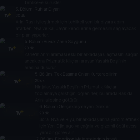
tehlikeye sürükler.
3
. Bölüm:
Ruhlar Diyarı
20 dk
Arin, Ras'ı iyileştirmek için tehlikeli yeni bir diyara adım
atarken, Nya ve Kai, Jay'in kendilerine gelmesini sağlayacak
bir plan yaparlar.
4
. Bölüm:
Büyük Zane Soygunu
20 dk
Zane'in Arin'ı araması eski bir arkadaşa ulaşmasını sağlar
ancak onu Prizmatik Kılıçları arayan Yasaklı Beşli'nin
arasına düşürür.
5
. Bölüm:
Tek Başıma Onları Kurtarabilirim
20 dk
Ninjalar, Yasaklı Beşli'nin Prizmatik Kılıçları
toplamaya çalıştığını öğrenirler, bu arada Ras da
Arin'ı ailesine götürür.
6
. Bölüm:
Gerçekleşmeyen Dilekler
20 dk
Sora, Nya ve Riyu, bir arkadaşlarına yardım etmek
için Yeni Djinjago'ya çağrılır ve gizemli ödül avcısı
yeni bir görev alır.
7
. Bölüm:
Ejderİkon Majestelerinin İsteği