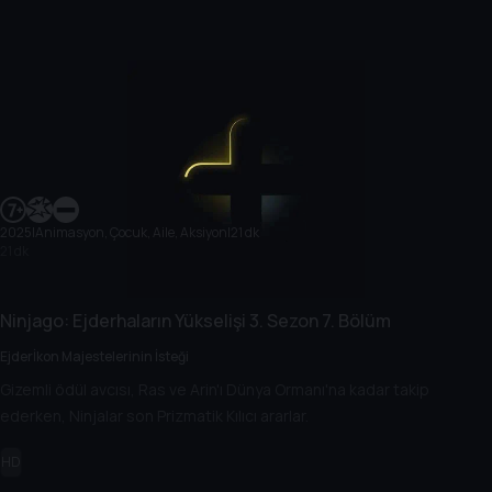
2025
|
Animasyon, Çocuk, Aile, Aksiyon
|
21 dk
21 dk
Ninjago: Ejderhaların Yükselişi
3. Sezon
7. Bölüm
Ejderİkon Majestelerinin İsteği
Gizemli ödül avcısı, Ras ve Arin'ı Dünya Ormanı'na kadar takip
ederken, Ninjalar son Prizmatik Kılıcı ararlar.
HD