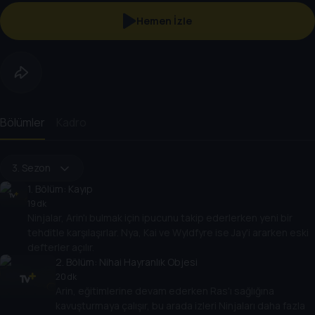
Hemen İzle
Bölümler
Kadro
3. Sezon
1
. Bölüm:
Kayıp
19 dk
Ninjalar, Arin'ı bulmak için ipucunu takip ederlerken yeni bir
tehditle karşılaşırlar. Nya, Kai ve Wyldfyre ise Jay'i ararken eski
defterler açılır.
2
. Bölüm:
Nihai Hayranlık Objesi
20 dk
Arin, eğitimlerine devam ederken Ras'ı sağlığına
kavuşturmaya çalışır, bu arada izleri Ninjaları daha fazla