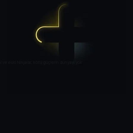
 ve eski Ninjalar, kötü güçlerin dünyayı yok