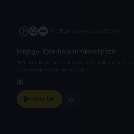
2023
|
Aile, Aksiyon, Çocuk
|
3 Sezon
Ninjago: Ejderhaların Yükselişi İzle
Bir felaket dünyalarını sonsuza dek değiştirdikten sonra, yeni
etmesini önlemek için birleşmelidir.
HD
Hemen İzle