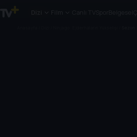
Dizi
Film
Canlı TV
Spor
Belgesel
Ç
Anasayfa
/
Dizi
/
Ninjago: Ejderhaların Yükselişi
/
Sezon 