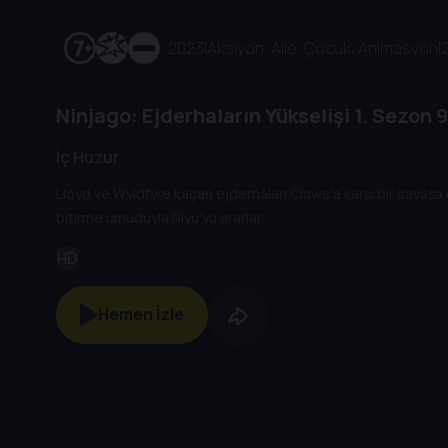
2023
|
Aksiyon, Aile, Çocuk, Animasyon
|
Ninjago: Ejderhaların Yükselişi
1. Sezon
9
İç Huzur
Lloyd ve Wyldfyre kaçan ejderhaları Claws'a karşı bir savaşa 
bitirme umuduyla Riyu'yu ararlar.
HD
Hemen İzle