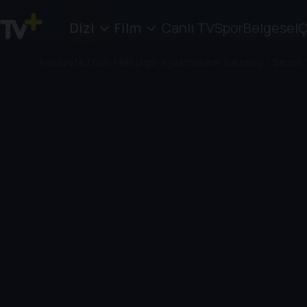
Dizi
Film
Canlı TV
Spor
Belgesel
Ç
Anasayfa
/
Dizi
/
Ninjago: Ejderhaların Yükselişi
/
Sezon 