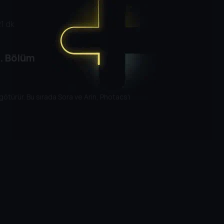
21 dk
. Bölüm
götürür. Bu sırada Sora ve Arin, Photacs'ı