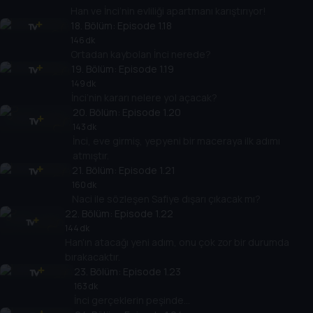
Han ve İnci’nin evliliği apartmanı karıştırıyor!
18
. Bölüm:
Episode 1.18
146 dk
Ortadan kaybolan İnci nerede?
19
. Bölüm:
Episode 1.19
149 dk
İnci’nin kararı nelere yol açacak?
20
. Bölüm:
Episode 1.20
143 dk
İnci, eve girmiş, yepyeni bir maceraya ilk adımı
atmıştır.
21
. Bölüm:
Episode 1.21
160 dk
Naci ile sözleşen Safiye dışarı çıkacak mı?
22
. Bölüm:
Episode 1.22
144 dk
Han'ın atacağı yeni adım, onu çok zor bir durumda
bırakacaktır.
23
. Bölüm:
Episode 1.23
163 dk
İnci gerçeklerin peşinde...