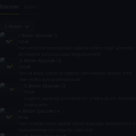
Bölümler
Kadro
1. Sezon
1
. Bölüm:
Episode 1.1
140 dk
Han ve İnci'nin karşılaşması, sadece onların değil, ailelerinin
de hayatını sonsuza kadar değiştirecektir.
2
. Bölüm:
Episode 1.2
160 dk
İnci ve ailesi, Safiye’ye rağmen yeni evlerine yerleşir. Artık
Han ve İnci aynı apartmandadır.
3
. Bölüm:
Episode 1.3
170 dk
Uygar’ın yapacağı son hamle İnci’yi daha da zor durumda
bırakacaktır.
4
. Bölüm:
Episode 1.4
152 dk
Han, ortalığın hiçbir şekilde durulmayacağını anlayınca İnci’yi
kaybetmemek için cesur bir adım atar.