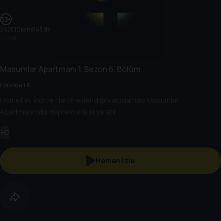
2020
|
Dram
|
145 dk
145 dk
Masumlar Apartmanı
1. Sezon
6. Bölüm
Episode 1.6
Hikmet’in, İnci ve Han’ın evlendiğini açıklaması Masumlar
Apartmanı‘nda deprem etkisi yaratır.
HD
Hemen İzle