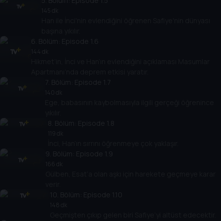
5
. Bölüm:
Episode 1.5
145 dk
Han ile İnci'nin evlendiğini öğrenen Safiye'nin dünyası
başına yıkılır.
6
. Bölüm:
Episode 1.6
144 dk
Hikmet’in, İnci ve Han’ın evlendiğini açıklaması Masumlar
Apartmanı‘nda deprem etkisi yaratır.
7
. Bölüm:
Episode 1.7
140 dk
Ege, babasının kaybolmasıyla ilgili gerçeği öğrenince
yıkılır.
8
. Bölüm:
Episode 1.8
119 dk
İnci, Han’ın sırrını öğrenmeye çok yaklaşır.
9
. Bölüm:
Episode 1.9
166 dk
Gülben, Esat’a olan aşkı için harekete geçmeye karar
verir.
10
. Bölüm:
Episode 1.10
148 dk
Geçmişten çıkıp gelen biri Safiye’yi altüst edecektir.