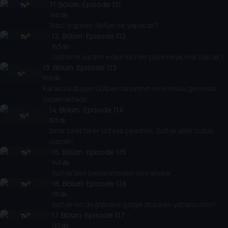
11
. Bölüm:
Episode 1.11
140 dk
Naci’yi gören Safiye ne yapacak?
12
. Bölüm:
Episode 1.12
163 dk
Gülben’e yardım eden İnci’nin planı neye mal olacak?
13
. Bölüm:
Episode 1.13
150 dk
Karakola düşen Gülben hayatının en korkulu gecesini
yaşamaktadır.
14
. Bölüm:
Episode 1.14
153 dk
Sırlar birer birer ortaya çıkarken, Safiye allak bullak
olacak!
15
. Bölüm:
Episode 1.15
145 dk
Safiye'den beklenmeyen davranışlar...
16
. Bölüm:
Episode 1.16
131 dk
Safiye’nin değişimine gölge düşüren yabancı kim?
17
. Bölüm:
Episode 1.17
135 dk