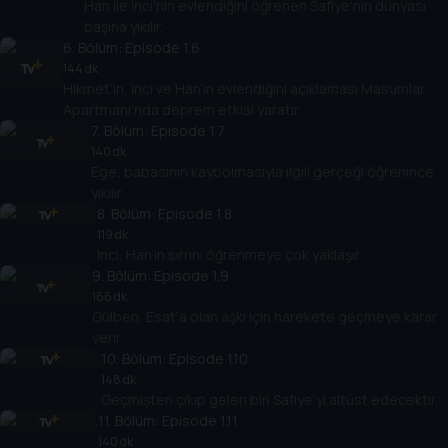
Han ile İnci'nin evlendiğini öğrenen Safiye'nin dünyası
başına yıkılır.
6
. Bölüm:
Episode 1.6
144 dk
Hikmet’in, İnci ve Han’ın evlendiğini açıklaması Masumlar
Apartmanı‘nda deprem etkisi yaratır.
7
. Bölüm:
Episode 1.7
140 dk
Ege, babasının kaybolmasıyla ilgili gerçeği öğrenince
yıkılır.
8
. Bölüm:
Episode 1.8
119 dk
İnci, Han’ın sırrını öğrenmeye çok yaklaşır.
9
. Bölüm:
Episode 1.9
166 dk
Gülben, Esat’a olan aşkı için harekete geçmeye karar
verir.
10
. Bölüm:
Episode 1.10
148 dk
Geçmişten çıkıp gelen biri Safiye’yi altüst edecektir.
11
. Bölüm:
Episode 1.11
140 dk