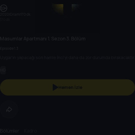
2020
|
Dram
|
170 dk
170 dk
Masumlar Apartmanı
1. Sezon
3. Bölüm
Episode 1.3
Uygar’ın yapacağı son hamle İnci’yi daha da zor durumda bırakacaktır.
HD
Hemen İzle
Bölümler
Kadro