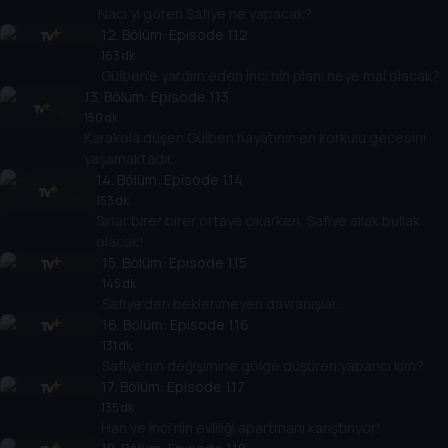
Naci’yi gören Safiye ne yapacak?
12
. Bölüm:
Episode 1.12
163 dk
Gülben’e yardım eden İnci’nin planı neye mal olacak?
13
. Bölüm:
Episode 1.13
150 dk
Karakola düşen Gülben hayatının en korkulu gecesini
yaşamaktadır.
14
. Bölüm:
Episode 1.14
153 dk
Sırlar birer birer ortaya çıkarken, Safiye allak bullak
olacak!
15
. Bölüm:
Episode 1.15
145 dk
Safiye'den beklenmeyen davranışlar...
16
. Bölüm:
Episode 1.16
131 dk
Safiye’nin değişimine gölge düşüren yabancı kim?
17
. Bölüm:
Episode 1.17
135 dk
Han ve İnci’nin evliliği apartmanı karıştırıyor!