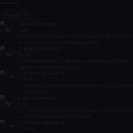
1. Sezon
1
. Bölüm:
Episode 1.1
140 dk
Han ve İnci'nin karşılaşması, sadece onların değil, ailelerinin
de hayatını sonsuza kadar değiştirecektir.
2
. Bölüm:
Episode 1.2
160 dk
İnci ve ailesi, Safiye’ye rağmen yeni evlerine yerleşir. Artık
Han ve İnci aynı apartmandadır.
3
. Bölüm:
Episode 1.3
170 dk
Uygar’ın yapacağı son hamle İnci’yi daha da zor durumda
bırakacaktır.
4
. Bölüm:
Episode 1.4
152 dk
Han, ortalığın hiçbir şekilde durulmayacağını anlayınca İnci’yi
kaybetmemek için cesur bir adım atar.
5
. Bölüm:
Episode 1.5
145 dk