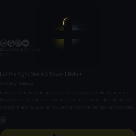
2022
|
Korku, Dram
|
57 dk
57 dk
Let the Right One In
1. Sezon
1. Bölüm
Anything for Blood
Mark ve Eleanor, nadir görülen bir hastalığa çare bulma umuduyla
New York'a geri dönerler. Naomi, iş yerinde işlenen vahşi bir cinayeti
soruşturmakla oğlu Isaiah'ı büyütmek arasında denge kurmaya çalışır.
Claire, uzun zamandır görüşmediği babasından yıkıcı bir telefon alır.
HD