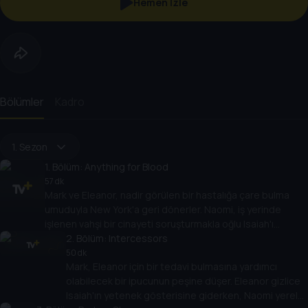
Hemen İzle
Bölümler
Kadro
1. Sezon
1
. Bölüm:
Anything for Blood
57 dk
Mark ve Eleanor, nadir görülen bir hastalığa çare bulma
umuduyla New York'a geri dönerler. Naomi, iş yerinde
işlenen vahşi bir cinayeti soruşturmakla oğlu Isaiah'ı
büyütmek arasında denge kurmaya çalışır. Claire, uzun
2
. Bölüm:
Intercessors
zamandır görüşmediği babasından yıkıcı bir telefon alır.
50 dk
Mark, Eleanor için bir tedavi bulmasına yardımcı
olabilecek bir ipucunun peşine düşer. Eleanor gizlice
Isaiah'ın yetenek gösterisine giderken, Naomi yerel