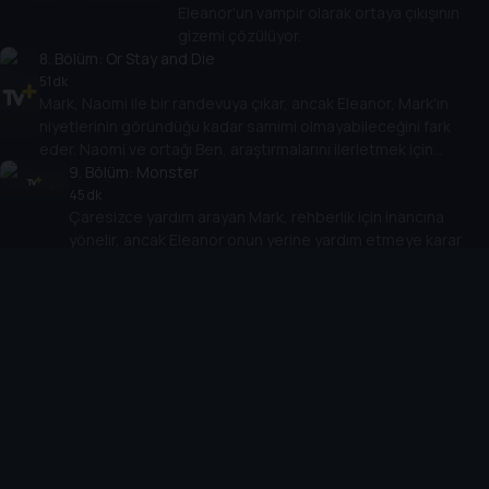
Eleanor'un vampir olarak ortaya çıkışının
gizemi çözülüyor.
8
. Bölüm:
Or Stay and Die
51 dk
Mark, Naomi ile bir randevuya çıkar, ancak Eleanor, Mark'ın
niyetlerinin göründüğü kadar samimi olmayabileceğini fark
eder. Naomi ve ortağı Ben, araştırmalarını ilerletmek için
korkunç yeni bir yol bulan şüpheli Claire'e yaklaşırlar.
9
. Bölüm:
Monster
45 dk
Çaresizce yardım arayan Mark, rehberlik için inancına
yönelir, ancak Eleanor onun yerine yardım etmeye karar
verir ve hayatını riske atar. Naomi'yi iş yerinde güçlü bir
10
Interpol ajanı ziyaret eder ve Isaiah yürek burkan bir haber
. Bölüm:
What's Done in the Dark
alır.
47 dk
Mark ve Eleanor, yardım için Claire ve Peter'a başvururlar,
ancak kısa süre sonra onların da kendi planları olabileceğini
fark ederler. Naomi ve yeni ortağı Debra, davalarında önemli
ilerleme kaydederler ve Naomi büyük bir sırrı ortaya çıkarır.
Cihazlar