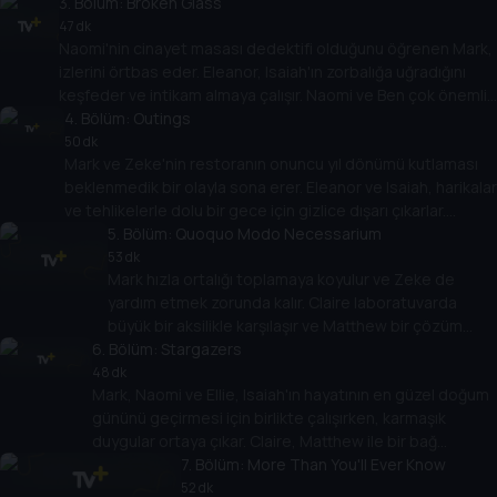
3
. Bölüm:
cinayetler dizisinde rahatsız edici bir örüntü
Broken Glass
keşfeder.
47 dk
Naomi'nin cinayet masası dedektifi olduğunu öğrenen Mark,
izlerini örtbas eder. Eleanor, Isaiah'ın zorbalığa uğradığını
keşfeder ve intikam almaya çalışır. Naomi ve Ben çok önemli
bir keşif yaparlar. Claire büyük bir atılımın eşiğindedir.
4
. Bölüm:
Outings
50 dk
Mark ve Zeke'nin restoranın onuncu yıl dönümü kutlaması
beklenmedik bir olayla sona erer. Eleanor ve Isaiah, harikalar
ve tehlikelerle dolu bir gece için gizlice dışarı çıkarlar.
Naomi, davasındaki yeni gelişmelerle mücadele eder. Claire
5
. Bölüm:
Quoquo Modo Necessarium
büyük adımlar atar.
53 dk
Mark hızla ortalığı toplamaya koyulur ve Zeke de
yardım etmek zorunda kalır. Claire laboratuvarda
büyük bir aksilikle karşılaşır ve Matthew bir çözüm
6
. Bölüm:
önerir. Naomi, en kötü korkularını doğrulayan yıkıcı bir
Stargazers
keşif yapar.
48 dk
Mark, Naomi ve Ellie, Isaiah'ın hayatının en güzel doğum
gününü geçirmesi için birlikte çalışırken, karmaşık
duygular ortaya çıkar. Claire, Matthew ile bir bağ
kurmaya başlar ve geri dönüşü olmayan bir yola girer.
7
. Bölüm:
More Than You'll Ever Know
52 dk