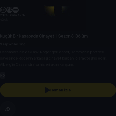
2024
|
Dram
|
42 dk
42 dk
Küçük Bir Kasabada Cinayet
1. Sezon
8. Bölüm
Sleep While I Sing
Cassandra'nın eski aşkı Roger geri döner, Tommy'nin portresi
sayesinde Roger'ın arkadaşı cinayet kurbanı olarak teşhis edilir,
Alberg'in Cassandra'ya hisleri aklını karıştırır.
HD
Hemen İzle