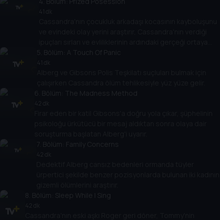
4
. Bölüm:
Prized Posession
41 dk
Cassandra'nın çocukluk arkadaşı kocasının kayboluşunu
ve evindeki olay yerini araştırır, Cassandra'nın verdiği
ipuçları sırları ve evliliklerinin ardındaki gerçeği ortaya
5
çıkarır.
. Bölüm:
A Touch Of Panic
41 dk
Alberg ve Gibsons Polis Teşkilatı suçluları bulmak için
çalışırken Cassandra ölüm tehlikesiyle yüz yüze gelir.
6
. Bölüm:
The Madness Method
42 dk
Firar eden bir katil Gibsons'a doğru yola çıkar, şüphelinin
psikoloğu ürkütücü bir mesaj aldıktan sonra olaya dair
soruşturma başlatan Alberg'i uyarır.
7
. Bölüm:
Family Concerns
42 dk
Dedektif Alberg cansız bedenleri ormanda tüyler
ürpertici şekilde benzer pozisyonlarda bulunan iki kadının
gizemli ölümlerini araştırır.
8
. Bölüm:
Sleep While I Sing
42 dk
Cassandra'nın eski aşkı Roger geri döner, Tommy'nin