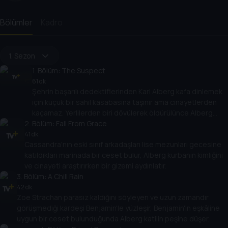
Bölümler
Kadro
1. Sezon
1
. Bölüm:
The Suspect
61 dk
Şehrin başarılı dedektiflerinden Karl Alberg kafa dinlemek
için küçük bir sahil kasabasına taşınır ama cinayetlerden
kaçamaz. Yerlilerden biri dövülerek öldürülünce Alberg
2
. Bölüm:
başka bir yerliden şüphelenir.
Fall From Grace
41 dk
Cassandra'nın eski sınıf arkadaşları lise mezunları gecesine
katıldıkları marinada bir ceset bulur, Alberg kurbanın kimliğini
ve cinayeti araştırırken bir gizemi aydınlatır.
3
. Bölüm:
A Chill Rain
42 dk
Zoe Strachan parasız kaldığını söyleyen ve uzun zamandır
görüşmediği kardeşi Benjamin'le yüzleşir, Benjamin'in eşkâline
uygun bir ceset bulunduğunda Alberg katilin peşine düşer.