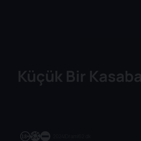
Küçük Bir Kasab
2024
|
Dram
|
62 dk