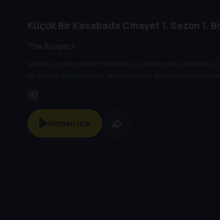
Küçük Bir Kasabada Cinayet
1. Sezon
1. B
The Suspect
Şehrin başarılı dedektiflerinden Karl Alberg kafa dinlemek iç
cinayetlerden kaçamaz. Yerlilerden biri dövülerek öldürülünc
HD
Hemen İzle