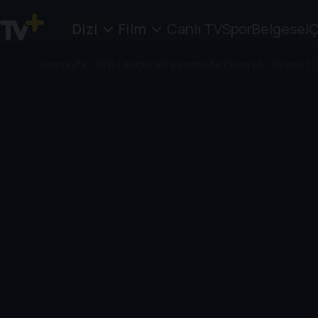
Dizi
Film
Canlı TV
Spor
Belgesel
Ç
Anasayfa
/
Dizi
/
Küçük Bir Kasabada Cinayet
/
Sezon 1