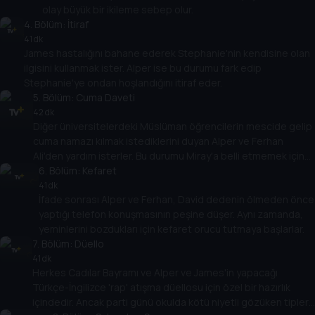
olay büyük bir ikileme sebep olur.
4
. Bölüm:
İtiraf
41 dk
James hastalığını bahane ederek Stephanie'nin kendisine olan
ilgisini kullanmak ister. Alper ise bu durumu fark edip
Stephanie'ye ondan hoşlandığını itiraf eder.
5
. Bölüm:
Cuma Daveti
42 dk
Diğer üniversitelerdeki Müslüman öğrencilerin mescide gelip
cuma namazı kılmak istediklerini duyan Alper ve Ferhan
Ali'den yardım isterler. Bu durumu Miray'a belli etmemek için
uğraşırlar ancak işler istedikleri gibi gitmez.
6
. Bölüm:
Kefaret
41 dk
İfade sonrası Alper ve Ferhan, David dedenin ölmeden önce
yaptığı telefon konuşmasının peşine düşer. Aynı zamanda,
yeminlerini bozdukları için kefaret orucu tutmaya başlarlar.
7
. Bölüm:
Düello
41 dk
Herkes Cadılar Bayramı ve Alper ve James'in yapacağı
Türkçe-İngilizce 'rap' atışma düellosu için özel bir hazırlık
içindedir. Ancak parti günü okulda kötü niyetli gözüken tipler