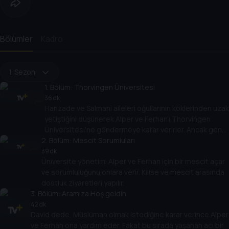
Bölümler
Kadro
1. Sezon
1
. Bölüm:
Thorvingen Üniversitesi
36 dk
Hanzade ve Salmani aileleri oğullarının köklerinden uzak
yetiştiğini düşünerek Alper ve Ferhan'ı Thorvingen
Üniversitesi'ne göndermeye karar verirler. Ancak genç
2
adamlar üniversite hayatlarını sorumluluktan uzak
. Bölüm:
Mescit Sorumluları
planlamışlardır.
39 dk
Üniversite yönetimi Alper ve Ferhan için bir mescit açar
ve sorumluluğunu onlara verir. Kilise ve mescit arasında
dostluk ziyaretleri yapılır.
3
. Bölüm:
Aramıza Hoş geldin
42 dk
David dede, Müslüman olmak istediğine karar verince Alper
ve Ferhan ona yardım eder. Fakat bu sırada yaşanan acı bir