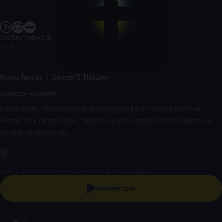
2023
|
Komedi
|
42 dk
42 dk
Koyu Beyaz
1. Sezon
3. Bölüm
Aramıza Hoş geldin
David dede, Müslüman olmak istediğine karar verince Alper ve
Ferhan ona yardım eder. Fakat bu sırada yaşanan acı bir olay büyük
bir ikileme sebep olur.
4K
4K, HDR, Dolby Ses özelliklerinin kullanılabilirliği cihaza bağlıdır.
Hemen İzle