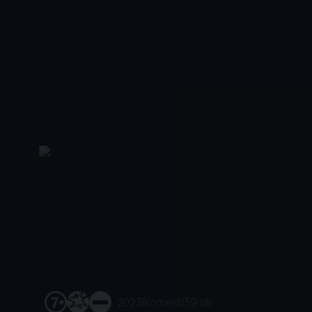
2023
|
Komedi
|
39 dk