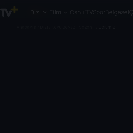
Dizi
Film
Canlı TV
Spor
Belgesel
Ç
Anasayfa
/
Dizi
/
Koyu Beyaz
/
Sezon 1
/
Bölüm 2