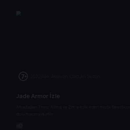
2022
|
Aile, Aksiyon, Çocuk
|
1 Sezon
Jade Armor İzle
Arkadaşları Theo, Alisha ve Zırh'a eşlik eden mistik Beasticon'
dolu maceraya atılır.
HD