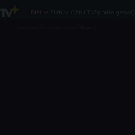
Dizi
Film
Canlı TV
Spor
Belgesel
Ç
Anasayfa
/
Dizi
/
Jade Armor
/
Sezon 1