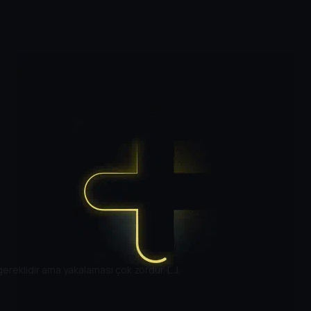
gereklidir ama yakalaması çok zordur. L.J.