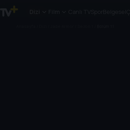
Dizi
Film
Canlı TV
Spor
Belgesel
Ç
Anasayfa
/
Dizi
/
Jade Armor
/
Sezon 1
/
Bölüm 11