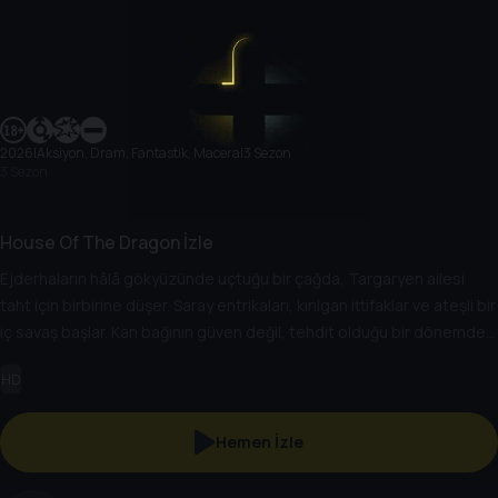
2026
|
Aksiyon, Dram, Fantastik, Macera
|
3 Sezon
3 Sezon
House Of The Dragon İzle
Ejderhaların hâlâ gökyüzünde uçtuğu bir çağda, Targaryen ailesi
taht için birbirine düşer. Saray entrikaları, kırılgan ittifaklar ve ateşli bir
iç savaş başlar. Kan bağının güven değil, tehdit olduğu bir dönemde
herkes ya ejderha olur… ya da yanar.
HD
Hemen İzle