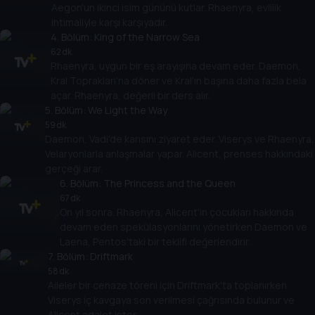
Aegon'un ikinci isim gününü kutlar. Rhaenyra, evlilik
ihtimaliyle karşı karşıyadır.
4
. Bölüm:
King of the Narrow Sea
62 dk
Rhaenyra, uygun bir eş arayışına devam eder. Daemon,
Kral Toprakları'na döner ve Kral'ın başına daha fazla bela
açar. Rhaenyra, değerli bir ders alır.
5
. Bölüm:
We Light the Way
59 dk
Daemon, Vadi'de karısını ziyaret eder. Viserys ve Rhaenyra,
Velaryonlarla anlaşmalar yapar. Alicent, prenses hakkındaki
gerçeği arar.
6
. Bölüm:
The Princess and the Queen
67 dk
On yıl sonra. Rhaenyra, Alicent'in çocukları hakkında
devam eden spekülasyonlarını yönetirken Daemon ve
Laena, Pentos'taki bir teklifi değerlendirir.
7
. Bölüm:
Driftmark
58 dk
Aileler bir cenaze töreni için Driftmark'ta toplanırken
Viserys iç kavgaya son verilmesi çağrısında bulunur ve
Alicent adalet ister.