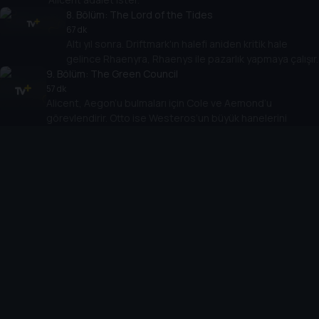
8
. Bölüm:
The Lord of the Tides
67 dk
Altı yıl sonra. Driftmark'ın halefi aniden kritik hale
gelince Rhaenyra, Rhaenys ile pazarlık yapmaya çalışır.
9
. Bölüm:
The Green Council
57 dk
Alicent, Aegon’u bulmaları için Cole ve Aemond’u
görevlendirir. Otto ise Westeros’un büyük hanelerini
sadakatlerini garantilemek için toplar.
10
. Bölüm:
The Black Queen
59 dk
Trajik bir kaybın yasını tutan Rhaenyra, diyarı bir arada
tutmaya çalışır ve Daemon savaşa hazırlanır.
Cihazlar
Öne Çıkanlar
TV+ Pro
Yasal
From
TV+ Nedir?