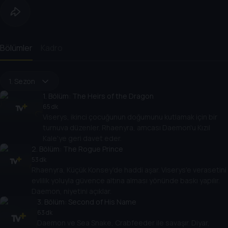
Bölümler
Kadro
1. Sezon
1
. Bölüm:
The Heirs of the Dragon
65 dk
Viserys, ikinci çocuğunun doğumunu kutlamak için bir
turnuva düzenler. Rhaenyra, amcası Daemon'u Kızıl
Kale'ye geri davet eder.
2
. Bölüm:
The Rogue Prince
53 dk
Rhaenyra, Küçük Konsey'de haddi aşar. Viserys'e verasetini
evlilik yoluyla güvence altına alması yönünde baskı yapılır.
Daemon, niyetini açıklar.
3
. Bölüm:
Second of His Name
63 dk
Daemon ve Sea Snake, Crabfeeder ile savaşır. Diyar,