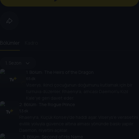
Bölümler
Kadro
1. Sezon
1
. Bölüm:
The Heirs of the Dragon
65 dk
Viserys, ikinci çocuğunun doğumunu kutlamak için bir
turnuva düzenler. Rhaenyra, amcası Daemon'u Kızıl
Kale'ye geri davet eder.
2
. Bölüm:
The Rogue Prince
53 dk
Rhaenyra, Küçük Konsey'de haddi aşar. Viserys'e verasetini
evlilik yoluyla güvence altına alması yönünde baskı yapılır.
Daemon, niyetini açıklar.
3
. Bölüm:
Second of His Name