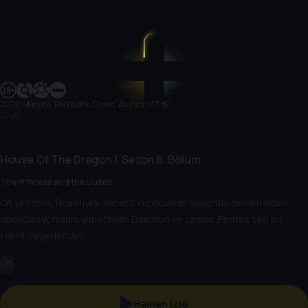
2022
|
Macera, Fantastik, Dram, Aksiyon
|
67 dk
67 dk
House Of The Dragon
1. Sezon
6. Bölüm
The Princess and the Queen
On yıl sonra. Rhaenyra, Alicent'in çocukları hakkında devam eden
spekülasyonlarını yönetirken Daemon ve Laena, Pentos'taki bir
teklifi değerlendirir.
HD
Hemen İzle