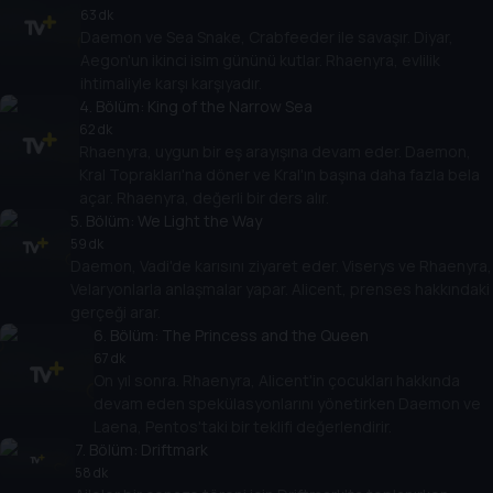
63 dk
Daemon ve Sea Snake, Crabfeeder ile savaşır. Diyar,
Aegon'un ikinci isim gününü kutlar. Rhaenyra, evlilik
ihtimaliyle karşı karşıyadır.
4
. Bölüm:
King of the Narrow Sea
62 dk
Rhaenyra, uygun bir eş arayışına devam eder. Daemon,
Kral Toprakları'na döner ve Kral'ın başına daha fazla bela
açar. Rhaenyra, değerli bir ders alır.
5
. Bölüm:
We Light the Way
59 dk
Daemon, Vadi'de karısını ziyaret eder. Viserys ve Rhaenyra,
Velaryonlarla anlaşmalar yapar. Alicent, prenses hakkındaki
gerçeği arar.
6
. Bölüm:
The Princess and the Queen
67 dk
On yıl sonra. Rhaenyra, Alicent'in çocukları hakkında
devam eden spekülasyonlarını yönetirken Daemon ve
Laena, Pentos'taki bir teklifi değerlendirir.
7
. Bölüm:
Driftmark
58 dk