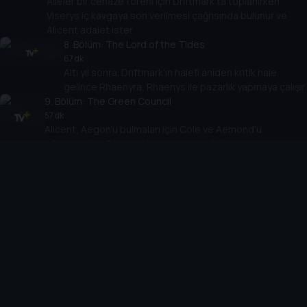
Aileler bir cenaze töreni için Driftmark'ta toplanırken
Viserys iç kavgaya son verilmesi çağrısında bulunur ve
Alicent adalet ister.
8
. Bölüm:
The Lord of the Tides
67 dk
Altı yıl sonra. Driftmark'ın halefi aniden kritik hale
gelince Rhaenyra, Rhaenys ile pazarlık yapmaya çalışır.
9
. Bölüm:
The Green Council
57 dk
Alicent, Aegon’u bulmaları için Cole ve Aemond’u
görevlendirir. Otto ise Westeros’un büyük hanelerini
sadakatlerini garantilemek için toplar.
10
. Bölüm:
The Black Queen
59 dk
Trajik bir kaybın yasını tutan Rhaenyra, diyarı bir arada
tutmaya çalışır ve Daemon savaşa hazırlanır.
Cihazlar
Öne Çıkanlar
TV+ Pro