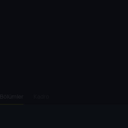
Bölümler
Kadro
1. Sezon
2. Sezon
3. Sezon