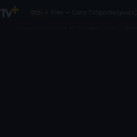
Dizi
Film
Canlı TV
Spor
Belgesel
Ç
Anasayfa
/
Dizi
/
House Of The Dragon
/
Sezon 3
/
Bölü