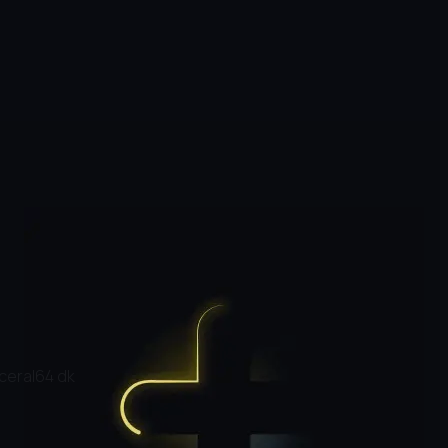
acera
|
64 dk