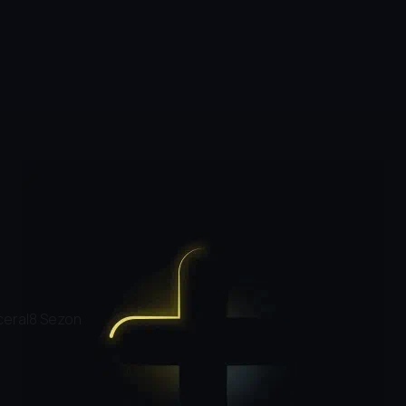
cera
|
8 Sezon