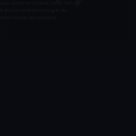
siyasi düellonun içindedir. Demir Taht için
e dolu bir rekabetin içine girer. Bu
nden karanlık akıl oyunlarına
ı kapılar ardında dönen entrikalar ve
 bir hâle gelecektir.