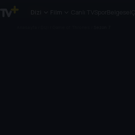
Dizi
Film
Canlı TV
Spor
Belgesel
Ç
Anasayfa
/
Dizi
/
Game of Thrones
/
Sezon 7