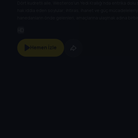
Dört kudretli aile, Westeros'un Yedi Krallığı’nda entrika dolu 
hak iddia eden soylular; ihtiras, ihanet ve güç mücadeleleriyl
hanedanların önde gelenleri, amaçlarına ulaşmak adına birbiri
başvurmaktan çekinmez. Yaklaşmakta olan kışla birlikte kapal
HD
kardeşler arasındaki çekişmeler alevlenecek, daha da şiddetli
Hemen İzle