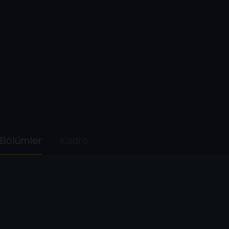
Bölümler
Kadro
1. Sezon
2. Sezon
3. Sezon
4. Sezon
1
. Bölüm:
Dragonstone
58 dk
Jon Snow, Kuzey’in savunması için hazırlıklara başla