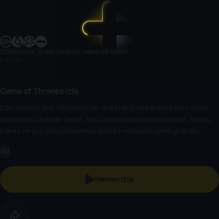
2019
|
Aksiyon, Dram, Fantastik, Macera
|
8 Sezon
8 Sezon
Game of Thrones İzle
Dört kudretli aile, Westeros'un Yedi Krallığı’nda entrika dolu siyasi
düellonun içindedir. Demir Taht için hak iddia eden soylular; ihtiras,
ihanet ve güç mücadeleleriyle dolu bir rekabetin içine girer. Bu
hanedanların önde gelenleri, amaçlarına ulaşmak adına birbirinden
HD
karanlık akıl oyunlarına başvurmaktan çekinmez. Yaklaşmakta olan
kışla birlikte kapalı kapılar ardında dönen entrikalar ve kardeşler
arasındaki çekişmeler alevlenecek, daha da şiddetli bir hâle
Hemen İzle
gelecektir.