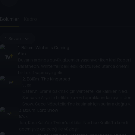
Bölümler
Kadro
1. Sezon
1
. Bölüm:
Winter is Coming
61 dk
Duvarın ardında büyük gizemler yaşanıyor iken Kral Robert
Baratheon, Winterfell’deki eski dostu Ned Stark’a önemli
bir teklif yapmaya gelir.
2
. Bölüm:
The Kingsroad
55 dk
Catelyn, Bran’e bakmak için Winterfell’de kalırken Ned,
Sansa ve Arya ile birlikte kuzey topraklarından ayrılır. Jon
Snow, Gece Nöbetçileri'ne katılmak için surlara doğru yol
3
. Bölüm:
alır.
Lord Snow
57 dk
Jon, Kara Kale’de Tyrion’u etkiler. Ned ise Krallık’ta kendi
geçmiş ve geleceği ile yüzleşir.