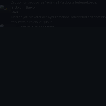
Drogo’nun ordusu ise Yedi Krallık’a doğru ilerlemektedir.
9
. Bölüm:
Baelor
56 dk
Ned hayati bir karar alır. Aynı zamanda Dany kendi saltanatının
tehlikeye girdiğini düşünür.
10
. Bölüm:
Fire and Blood
52 dk
Artık Kuzey’in yeni bir kralı vardır. Jon ise Gece Nöbetçileri
ve ailesi arasında seçim yapmak zorundadır.
Cihazlar
Öne Çıkanlar
TV+ Pro
Yasal
From
TV+ Nedir?
Aydınlatma Metni
Doğu
TV+ Ev (IPTV)
Kullanım Koşulları
The Housemaid
TV+ Smart TV