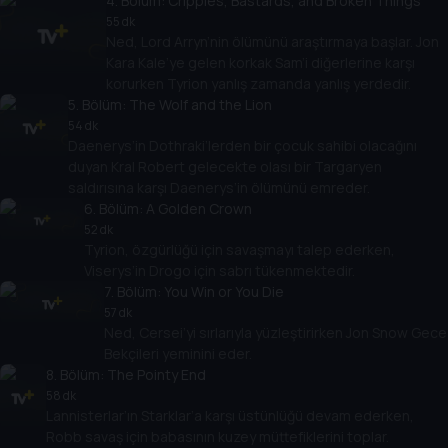
4
. Bölüm:
Cripples, Bastards, and Broken Things
55 dk
Ned, Lord Arryn’nin ölümünü araştırmaya başlar. Jon
Kara Kale’ye gelen korkak Sam’i diğerlerine karşı
korurken Tyrion yanlış zamanda yanlış yerdedir.
5
. Bölüm:
The Wolf and the Lion
54 dk
Daenerys’in Dothraki’lerden bir çocuk sahibi olacağını
duyan Kral Robert gelecekte olası bir Targaryen
saldırısına karşı Daenerys’in ölümünü emreder.
6
. Bölüm:
A Golden Crown
52 dk
Tyrion, özgürlüğü için savaşmayı talep ederken,
Viserys’in Drogo için sabrı tükenmektedir.
7
. Bölüm:
You Win or You Die
57 dk
Ned, Cersei’yi sırlarıyla yüzleştirirken Jon Snow Gece
Bekçileri yeminini eder.
8
. Bölüm:
The Pointy End
58 dk
Lannisterlar’ın Starklar’a karşı üstünlüğü devam ederken,
Robb savaş için babasının kuzey müttefiklerini toplar.