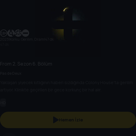
2023
|
Korku, Gerilim, Dram
|
47 dk
47 dk
From
2. Sezon
6. Bölüm
Pas de Deux
Yaklaşan yiyecek kıtlığının haberi sızdığında Colony House'ta gerilim
artıyor. Klinikte geçirilen bir gece korkunç bir hal alır.
HD
Hemen İzle