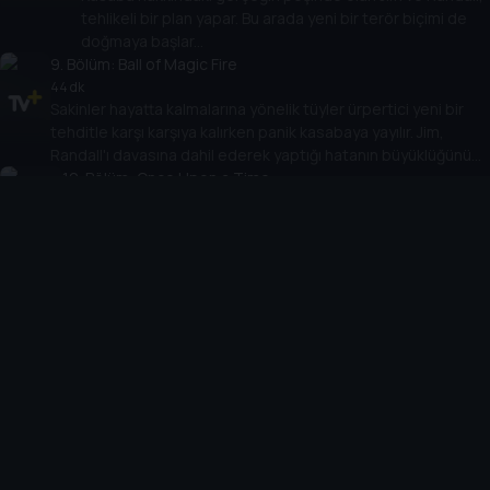
tehlikeli bir plan yapar. Bu arada yeni bir terör biçimi de
doğmaya başlar...
9
. Bölüm:
Ball of Magic Fire
44 dk
Sakinler hayatta kalmalarına yönelik tüyler ürpertici yeni bir
tehditle karşı karşıya kalırken panik kasabaya yayılır. Jim,
Randall'ı davasına dahil ederek yaptığı hatanın büyüklüğünü
fark eder.
10
. Bölüm:
Once Upon a Time...
56 dk
Boyd, kasaba sakinleri sona hazırlanırken sonunda
cevaplarının tükenmiş olabileceğinden korkuyor. Tabitha,
çocukların kurtuluşlarının anahtarı olabileceği inancına
tutunuyor.
Cihazlar
Öne Çıkanlar
TV+ Pro
Yasal
From
TV+ Nedir?
Aydınlatma Metni
Doğu
TV+ Ev (IPTV)