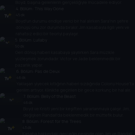
Boyd, başına gelenlerin gerçekliğiyle mücadele ediyor.
4
. Bölüm:
This Way Gone
45 dk
Boyd'un durumu endişe verici bir hal alırken Sara'nın şehre
dönüşü onu zor durumda bırakır. Jim kasabayla ilgili yeni ve
rahatsız edici bir teoriyi paylaşır.
5
. Bölüm:
Lullaby
50 dk
Geri dönüş haberi kasabaya yayılırken Sara müzikle
yüzleşmek zorundadır. Victor ve Jade beklenmedik bir
pazarlık yapar.
6
. Bölüm:
Pas de Deux
46 dk
Yaklaşan yiyecek kıtlığının haberi sızdığında Colony House'ta
gerilim artıyor. Klinikte geçirilen bir gece korkunç bir hal alır.
7
. Bölüm:
Belly of the Beast
46 dk
Boyd ve Kristi yeni bir keşiften yararlanmaya çalışır. Jim,
değişken Randall'da beklenmedik bir müttefik bulur.
8
. Bölüm:
Forest for the Trees
43 dk
Kasaba hakkındaki gerçeğin peşinde olan Jim ve Randall,