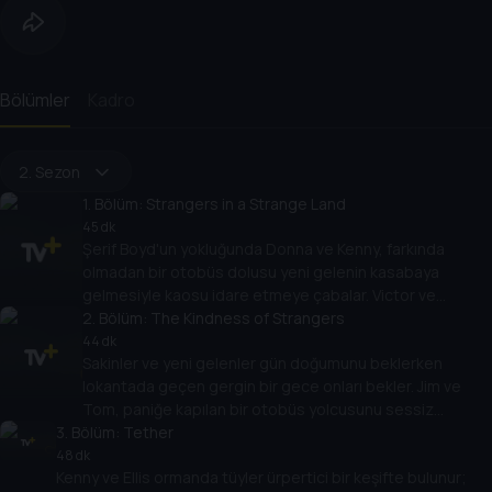
Bölümler
Kadro
2. Sezon
1
. Bölüm:
Strangers in a Strange Land
45 dk
Şerif Boyd'un yokluğunda Donna ve Kenny, farkında
olmadan bir otobüs dolusu yeni gelenin kasabaya
gelmesiyle kaosu idare etmeye çabalar. Victor ve
Tabitha, kasabanın altındaki tünellerden oluşan kabus
2
. Bölüm:
The Kindness of Strangers
gibi labirentte tüyler ürpertici bir yolculuğa çıkarlar.
44 dk
Sakinler ve yeni gelenler gün doğumunu beklerken
lokantada geçen gergin bir gece onları bekler. Jim ve
Tom, paniğe kapılan bir otobüs yolcusunu sessiz
3
. Bölüm:
tutmaya çalışırken, korku Matthews'un evinin altındaki
Tether
enkaza nüfuz ediyor.
48 dk
Kenny ve Ellis ormanda tüyler ürpertici bir keşifte bulunur;