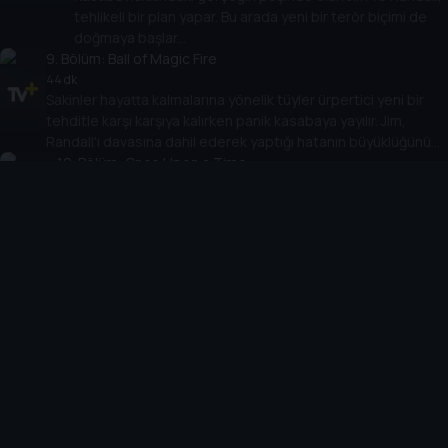
tehlikeli bir plan yapar. Bu arada yeni bir terör biçimi de
doğmaya başlar...
9
. Bölüm:
Ball of Magic Fire
44 dk
Sakinler hayatta kalmalarına yönelik tüyler ürpertici yeni bir
tehditle karşı karşıya kalırken panik kasabaya yayılır. Jim,
Randall'ı davasına dahil ederek yaptığı hatanın büyüklüğünü
fark eder.
10
. Bölüm:
Once Upon a Time...
56 dk
Boyd, kasaba sakinleri sona hazırlanırken sonunda
cevaplarının tükenmiş olabileceğinden korkuyor. Tabitha,
çocukların kurtuluşlarının anahtarı olabileceği inancına
tutunuyor.
Cihazlar
Öne Çıkanlar
TV+ Pro
Yasal
From
TV+ Nedir?
Aydınlatma Metni
Doğu
TV+ Ev (IPTV)