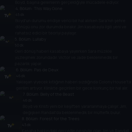
Boyd, başına gelenlerin gerçekliğiyle mücadele ediyor.
4
. Bölüm:
This Way Gone
45 dk
Boyd'un durumu endişe verici bir hal alırken Sara'nın şehre
dönüşü onu zor durumda bırakır. Jim kasabayla ilgili yeni ve
rahatsız edici bir teoriyi paylaşır.
5
. Bölüm:
Lullaby
50 dk
Geri dönüş haberi kasabaya yayılırken Sara müzikle
yüzleşmek zorundadır. Victor ve Jade beklenmedik bir
pazarlık yapar.
6
. Bölüm:
Pas de Deux
46 dk
Yaklaşan yiyecek kıtlığının haberi sızdığında Colony House'ta
gerilim artıyor. Klinikte geçirilen bir gece korkunç bir hal alır.
7
. Bölüm:
Belly of the Beast
46 dk
Boyd ve Kristi yeni bir keşiften yararlanmaya çalışır. Jim,
değişken Randall'da beklenmedik bir müttefik bulur.
8
. Bölüm:
Forest for the Trees
43 dk
Kasaba hakkındaki gerçeğin peşinde olan Jim ve Randall,