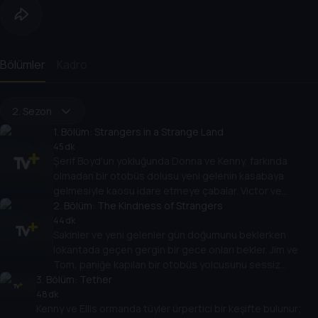
Bölümler
Kadro
2. Sezon
1
. Bölüm:
Strangers in a Strange Land
45 dk
Şerif Boyd'un yokluğunda Donna ve Kenny, farkında
olmadan bir otobüs dolusu yeni gelenin kasabaya
gelmesiyle kaosu idare etmeye çabalar. Victor ve
Tabitha, kasabanın altındaki tünellerden oluşan kabus
2
. Bölüm:
The Kindness of Strangers
gibi labirentte tüyler ürpertici bir yolculuğa çıkarlar.
44 dk
Sakinler ve yeni gelenler gün doğumunu beklerken
lokantada geçen gergin bir gece onları bekler. Jim ve
Tom, paniğe kapılan bir otobüs yolcusunu sessiz
3
. Bölüm:
tutmaya çalışırken, korku Matthews'un evinin altındaki
Tether
enkaza nüfuz ediyor.
48 dk
Kenny ve Ellis ormanda tüyler ürpertici bir keşifte bulunur;