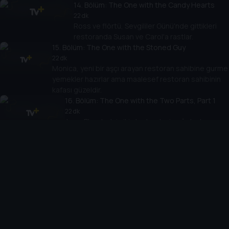
14
. Bölüm:
The One with the Candy Hearts
22 dk
Ross ve flörtü, Sevgililer Günü'nde gittikleri
restoranda Susan ve Carol'a rastlar.
15
. Bölüm:
The One with the Stoned Guy
22 dk
Monica, yeni bir aşçı arayan restoran sahibine gurme
yemekler hazırlar ama maalesef restoran sahibinin
kafası güzeldir.
16
. Bölüm:
The One with the Two Parts, Part 1
22 dk
Joey, Phoebe'nin ikiz kız kardeşine âşık olur.
Ross, ebeveynliğe hazır olup olmadığını
sorgulamaya başlar.
17
. Bölüm:
The One with the Two Parts, Part
22 dk
Rachel bileğini incitir ama sağlık sigortası yoktur.
Monica'nın sigortasını kullanabilmek için onu
kimlikleri değiştirmeye ikna eder.
18
. Bölüm:
The One with All the Poker
22 dk
Kızlar pokerde erkeklere yenilince çalışıp gelirler.