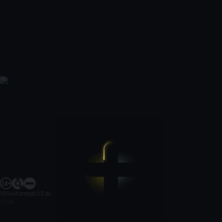
1994
|
Komedi
|
23 dk
23 dk