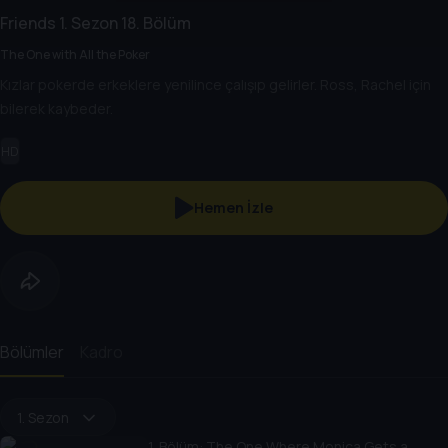
Friends
1. Sezon
18. Bölüm
The One with All the Poker
Kızlar pokerde erkeklere yenilince çalışıp gelirler. Ross, Rachel için
bilerek kaybeder.
HD
Hemen İzle
Bölümler
Kadro
1. Sezon
1
. Bölüm:
The One Where Monica Gets a