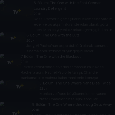
5
. Bölüm:
The One with the East German
Laundry Detergent
22 dk
Ross, Rachel'ın çamaşırlarını yıkamasına yardım
eder ve bu akşamı ilk randevuları olarak görür.
Joey, Monica'yı yeni kız arkadaşıymış gibi tanıtır.
6
. Bölüm:
The One with the Butt
20 dk
Joey, Al Pacino'nun popo dublörü olarak sonunda
sinema endüstrisine büyük girişini yapar.
7
. Bölüm:
The One with the Blackout
22 dk
Elektrik kesintisinde arkadaşlar mahsur kalır. Ross,
Rachel’a açılır, Rachel Paulo ile tanışır. Chandler,
bankamatikte mahsur kalan mankenle konuşur.
8
. Bölüm:
The One Where Nana Dies Twice
22 dk
Monica ve Ross büyükannelerinin yasını
tutar. Chandler cinselliğini sorgular.
9
. Bölüm:
The One Where Underdog Gets Away
22 dk
Ross, Carol’un karnındaki bebek ile konuşmaya