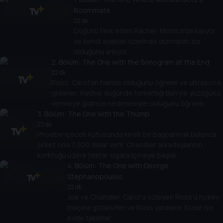
Roommate
22 dk
Düğünü terk eden Rachel, Monica'da kalıyor
ve kendi ayakları üzerinde durmanın zor
olduğunu anlıyor.
2
. Bölüm:
The One with the Sonogram at the End
22 dk
Ross, Carol’un hamile olduğunu öğrenir ve ultrasona
giderler. Rachel düğünde terkettiği Barry’e yüzüğünü
vermeye gidince nedimesiyle olduğunu öğrenir.
3
. Bölüm:
The One with the Thumb
22 dk
Phoebe içecek kutusunda kesik bir başparmak bulunca
şirket ona 7.000 dolar verir. Chandler arkadaşlarının
korktuğu üzere tekrar sigara içmeye başlar.
4
. Bölüm:
The One with George
Stephanopoulos
22 dk
Joe ve Chandler, Carol’u özleyen Ross’u hokey
maçına götürürler ve Ross yaralanır. Kızlar ise
evde takılırlar.