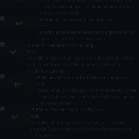
gider. Arkadaşların şükran günü planları yatınca
yemeği birlikte yerler.
10
. Bölüm:
The One with the Monkey
22 dk
Arkadaşlar yeni yıla evdeki partiyle gireceklerdir
ama gece istedikleri gibi geçmez.
11
. Bölüm:
The One with Mrs. Bing
22 dk
Chandler'ın aşk romanı yazarı annesi ziyaret için New
York'a gelir. Joey, Chandler'ın annesiyle Ross'u
öpüşürken yakalar.
12
. Bölüm:
The One with the Dozen Lasagnas
22 dk
Halası, onun için yaptığı bir düzine lazanyayı içinde
et olduğu için istemeyince Monica lazanyalardan
birini Paolo'ya verir.
13
. Bölüm:
The One With the Boobies
22 dk
Chandler, duştan sonra üstsüz bir şekilde evde
gezinen Rachel'ı yanlışlıkla görünce Rachel durumu
eşitlemeye çalışır.